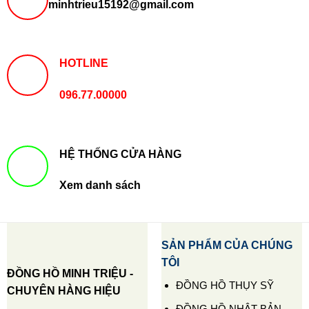
minhtrieu15192@gmail.com
HOTLINE
096.77.00000
HỆ THỐNG CỬA HÀNG
Xem danh sách
SẢN PHẨM CỦA CHÚNG
TÔI
ĐỒNG HỒ MINH TRIỆU -
ĐỒNG HỒ THỤY SỸ
CHUYÊN HÀNG HIỆU
ĐỒNG HỒ NHẬT BẢN