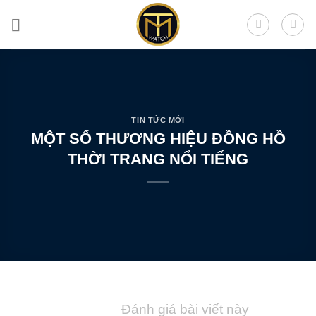
Skip
to
content
TIN TỨC MỚI
MỘT SỐ THƯƠNG HIỆU ĐỒNG HỒ
THỜI TRANG NỔI TIẾNG
Đánh giá bài viết này