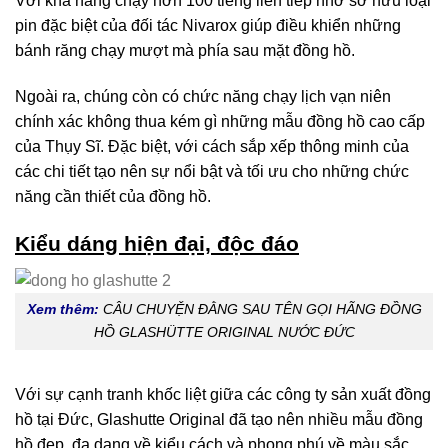
Với khả năng chạy hơn 100 tiếng liên tiếp nhờ sở hữu loại
pin đặc biệt của đối tác Nivarox giúp điều khiển những
bánh răng chạy mượt mà phía sau mặt đồng hồ.
Ngoài ra, chúng còn có chức năng chạy lịch vạn niên
chính xác không thua kém gì những mẫu đồng hồ cao cấp
của Thụy Sĩ. Đặc biệt, với cách sắp xếp thông minh của
các chi tiết tạo nên sự nổi bật và tối ưu cho những chức
năng cần thiết của đồng hồ.
Kiểu dáng hiện đại, độc đáo
Xem thêm:
CÂU CHUYỆN ĐẰNG SAU TÊN GỌI HÃNG ĐỒNG
HỒ GLASHÜTTE ORIGINAL NƯỚC ĐỨC
Với sự cạnh tranh khốc liệt giữa các công ty sản xuất đồng
hồ tại Đức, Glashutte Original đã tạo nên nhiều mẫu đồng
hồ đẹp, đa dạng về kiểu cách và phong phú về màu sắc.