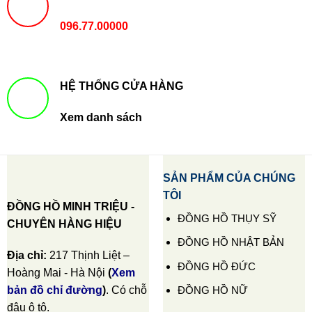
096.77.00000
HỆ THỐNG CỬA HÀNG
Xem danh sách
SẢN PHẨM CỦA CHÚNG
TÔI
ĐỒNG HỒ MINH TRIỆU -
ĐỒNG HỒ THỤY SỸ
CHUYÊN HÀNG HIỆU
ĐỒNG HỒ NHẬT BẢN
Địa chỉ:
217 Thịnh Liệt –
ĐỒNG HỒ ĐỨC
Hoàng Mai - Hà Nội
(
Xem
ĐỒNG HỒ NỮ
bản đồ chỉ đường
)
. Có chỗ
đậu ô tô.