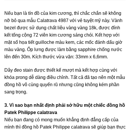
Nếu bạn là tín đồ của kim cương, thì chắc chắn sẽ không
nỡ bỏ qua mẫu Calatrava 4987 với vẻ tuyệt mỹ này. Vành
bezel được sử dụng chất liệu vàng vàng 18k, được đính
kết tổng cộng 72 viên kim cương sáng chói. Kết hợp với
mặt số họa tiết guilloche màu kem, các mốc đánh dấu giờ
màu vàng. Ốp lưng được làm bằng sapphire chống nước
lên đến 30m. Kích thước vừa vặn: 33mm x 6,6mm.
Dây đeo stain được thiết kế mượt mà kết hợp cùng với
khóa prong dễ dàng điều chỉnh. Tất cả đã tạo nên một mẫu
đồng hồ vô cùng quyến rũ nhưng cũng không kém phần
sang trọng.
3. Vì sao bạn nhất định phải sở hữu một chiếc đồng hồ
Patek Philippe calatrava
Nếu bạn đang có mong muốn khẳng định đẳng cấp của
mình thì đồng hồ Patek Philippe calatrava sẽ giúp bạn thực