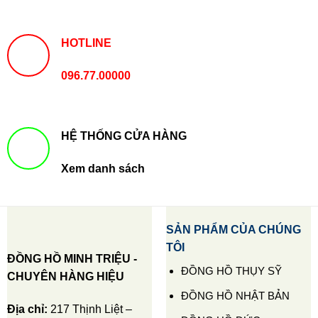
HOTLINE
096.77.00000
HỆ THỐNG CỬA HÀNG
Xem danh sách
SẢN PHẨM CỦA CHÚNG
TÔI
ĐỒNG HỒ MINH TRIỆU -
ĐỒNG HỒ THỤY SỸ
CHUYÊN HÀNG HIỆU
ĐỒNG HỒ NHẬT BẢN
Địa chỉ:
217 Thịnh Liệt –