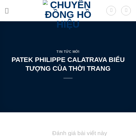
Skip
to
content
TIN TỨC MỚI
PATEK PHILIPPE CALATRAVA BIỂU
TƯỢNG CỦA THỜI TRANG
Đánh giá bài viết này