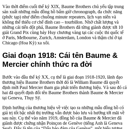
Vào thời điểm cuối thế kỷ XIX, Baume Brothers chủ yếu tập trung
sản xuất những mẫu đồng hồ bấm giờ chronograph, đa chức năng
(phức tạp) như điểm chuông minute repeaters, lịch vạn niên và
không thể thiếu cơ chế đỉnh cao – tourbillon. Nhờ chất lượng và
những cải tiến đột phá, Baume Brothers đã từng giành được tới 10
giải Grand Pix cùng bảy Huy chương vàng tại các cuộc thi quốc tế
ở Paris, Melbourne, Zurich, Amsterdam, London và thậm chỉ ở tại
Chicago (Hoa Kỳ) xa xôi.
Giai đoạn 1918: Cái tên Baume &
Mercier chính thức ra đời
Bước vào đầu thế kỷ XX, cụ thể là giai đoạn 1918-1920, lãnh đạo
thương hiệu Baume Brothers thời đó là William Baume đã quyết
định mời Paul Mercier tham gia phát triển thương hiệu. Và sau đó cả
hai đã quyết định đổi tên Baume Brothers thành Baume & Mercier
tại Geneva, Thụy Sỹ.
Định hướng của thương hiệu về việc tạo ra những mẫu đồng hồ có
giá trị tốt bậc nhất thị trường vẫn được bảo lưu và hướng tới mãi về
sau này. Cụ thể vào năm 1919, đồng hồ của Baume & Mercier đã
giành được chứng nhận Poinçon de Genève (tiếng Anh là Geneva
Seal). Đây là tên của “Dấu bảo đảm của Genève”, một biểu tượng