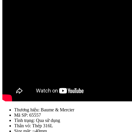
Thương hiệu: Baume & Mercier
Mã SP: 65557
Tình trạng: Qua sử dụng
Thân vỏ: Thép 316L
Size mặt: ~40mm