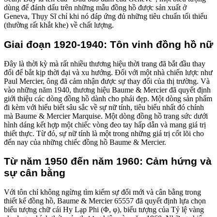
dùng để đánh dấu trên những mẫu đồng hồ được sản xuất ở
Geneva, Thụy Sĩ chỉ khi nó đáp ứng đủ những tiêu chuẩn tối thiểu
(thường rất khắt khe) về chất lượng.
Giai đoạn 1920-1940: Tôn vinh đồng hồ nữ
Đây là thời kỳ mà rất nhiều thương hiệu thời trang đã bắt đầu thay
đổi để bắt kịp thời đại và xu hướng. Đối với một nhà chiến lược như
Paul Mercier, ông đã cảm nhận được sự thay đổi của thị trường. Và
vào những năm 1940, thương hiệu Baume & Mercier đã quyết định
giới thiệu các dòng đồng hồ dành cho phái đẹp. Một dòng sản phẩm
đi kèm với hiểu biết sâu sắc về sự nữ tính, tiêu biểu nhất đó chính
mà Baume & Mercier Marquise. Một dòng đồng hồ trang sức dưới
hình dáng kết hợp một chiếc vòng đeo tay hấp dẫn và mang giá trị
thiết thực. Từ đó, sự nữ tính là một trong những giá trị cốt lõi cho
đến nay của những chiếc đồng hồ Baume & Mercier.
Từ năm 1950 đến năm 1960: Cảm hứng và
sự cân bằng
Với tôn chỉ không ngừng tìm kiếm sự đổi mới và cân bằng trong
thiết kế đồng hồ, Baume & Mercier 65557 đã quyết định lựa chọn
biểu tượng chữ cái Hy Lạp Phi (Φ, φ), biểu tượng của Tỷ lệ vàng