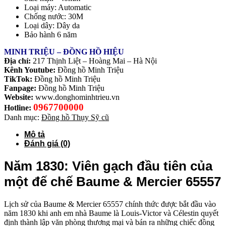
Loại máy: Automatic
Chống nước: 30M
Loại dây: Dây da
Bảo hành 6 năm
MINH TRIỆU – ĐỒNG HỒ HIỆU
Địa chỉ:
217 Thịnh Liệt – Hoàng Mai – Hà Nội
Kênh Youtube:
Đồng hồ Minh Triệu
TikTok:
Đồng hồ Minh Triệu
Fanpage:
Đồng hồ Minh Triệu
Website:
www.donghominhtrieu.vn
0967700000
Hotline:
Danh mục:
Đồng hồ Thụy Sỹ cũ
Mô tả
Đánh giá (0)
Năm 1830: Viên gạch đầu tiên của
một đế chế Baume & Mercier 65557
Lịch sử của Baume & Mercier 65557 chính thức được bắt đầu vào
năm 1830 khi anh em nhà Baume là Louis-Victor và Célestin quyết
định thành lập văn phòng thương mại và bán ra những chiếc đồng