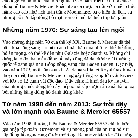
cho logo chính thức của thương hiệu vào năm 1960. Những chiếc
đồng hồ Baume & Mercier khác nhau đã được ra đời với nhiều chức
năng cao cấp như lịch tuần trăng Moonphase, ba ô hiển thị lịch, và
những bộ sưu tập đồng hồ mặt tròn có thiết kế hiển thị đơn giản.
Những năm 1970: Sự sáng tạo lên ngôi
Vào những thập niên 70 của thế kỷ XX, Baume & Mercier đã thể
hiện khả năng sáng tạo một cách hoàn hảo qua những thiết kế đồng
hồ ấn tượng, có thể kể đến như Galaxie hoặc Stardust. Không chỉ
dừng lại ở đó, hai mẫu đồng hồ này cũng đã đạt được giải thưởng
quốc tế danh giá như Bông hồng vàng của Baden-Baden. Đặc biệt,
vào năm 1973, một năm sau khi Audemars Piguet Royal Oak huyền
thoại ra mắt, Baume & Mercier cũng gây tiếng vang lớn với Riviera
với lớp vỏ 12 cạnh vát độc đáo. Đây cũng là khởi đầu kỷ nguyên
của những chiếc đồng hồ dây thép xa xỉ sắp được sản xuất hàng loạt
bởi những hãng đồng hồ danh tiếng khác.
Từ năm 1998 đến năm 2013: Sự trỗi dậy
và lớn mạnh của Baume & Mercier 65557
Vào năm 1998, thương hiệu Baume & Mercier 65557 chính thức
gia nhập tập đoàn Richemont và sự phong phú của những bộ sưu
tập đồng hồ ngày càng được mở rộng. Baume & Mercier đã chứng