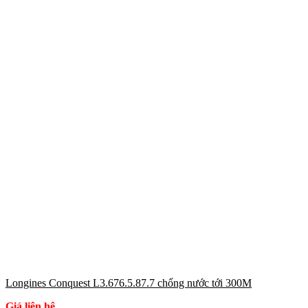
Longines Conquest L3.676.5.87.7 chống nước tới 300M
Giá liên hệ