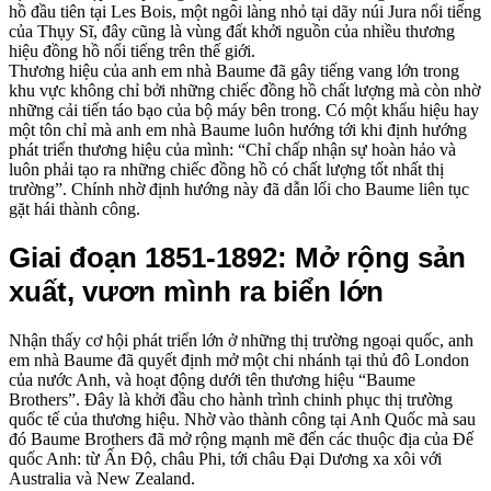
hồ đầu tiên tại Les Bois, một ngôi làng nhỏ tại dãy núi Jura nổi tiếng
của Thụy Sĩ, đây cũng là vùng đất khởi nguồn của nhiều thương
hiệu đồng hồ nổi tiếng trên thế giới.
Thương hiệu của anh em nhà Baume đã gây tiếng vang lớn trong
khu vực không chỉ bởi những chiếc đồng hồ chất lượng mà còn nhờ
những cải tiến táo bạo của bộ máy bên trong. Có một khẩu hiệu hay
một tôn chỉ mà anh em nhà Baume luôn hướng tới khi định hướng
phát triển thương hiệu của mình: “Chỉ chấp nhận sự hoàn hảo và
luôn phải tạo ra những chiếc đồng hồ có chất lượng tốt nhất thị
trường”. Chính nhờ định hướng này đã dẫn lối cho Baume liên tục
gặt hái thành công.
Giai đoạn 1851-1892: Mở rộng sản
xuất, vươn mình ra biển lớn
Nhận thấy cơ hội phát triển lớn ở những thị trường ngoại quốc, anh
em nhà Baume đã quyết định mở một chi nhánh tại thủ đô London
của nước Anh, và hoạt động dưới tên thương hiệu “Baume
Brothers”. Đây là khởi đầu cho hành trình chinh phục thị trường
quốc tế của thương hiệu. Nhờ vào thành công tại Anh Quốc mà sau
đó Baume Brothers đã mở rộng mạnh mẽ đến các thuộc địa của Đế
quốc Anh: từ Ấn Độ, châu Phi, tới châu Đại Dương xa xôi với
Australia và New Zealand.