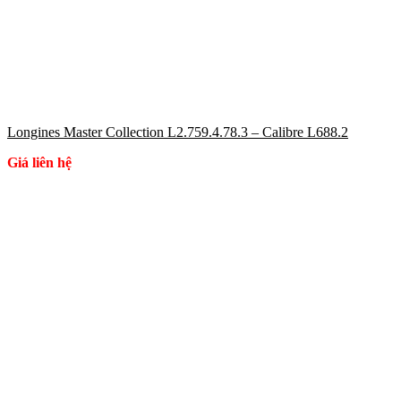
Longines Master Collection L2.759.4.78.3 – Calibre L688.2
Giá liên hệ