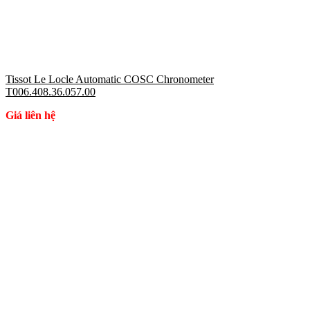
Tissot Le Locle Automatic COSC Chronometer
T006.408.36.057.00
Giá liên hệ