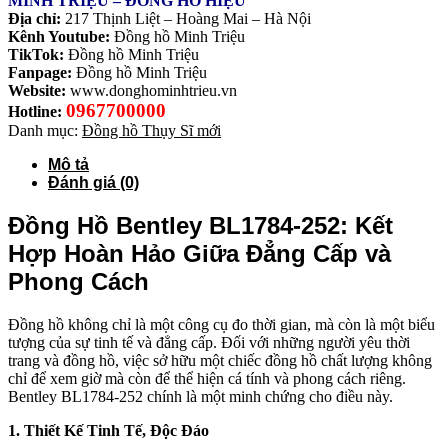
MINH TRIỆU – ĐỒNG HỒ HIỆU
Địa chỉ:
217 Thịnh Liệt – Hoàng Mai – Hà Nội
Kênh Youtube:
Đồng hồ Minh Triệu
TikTok:
Đồng hồ Minh Triệu
Fanpage:
Đồng hồ Minh Triệu
Website:
www.donghominhtrieu.vn
0967700000
Hotline:
Danh mục:
Đồng hồ Thụy Sĩ mới
Mô tả
Đánh giá (0)
Đồng Hồ Bentley BL1784-252: Kết
Hợp Hoàn Hảo Giữa Đẳng Cấp và
Phong Cách
Đồng hồ không chỉ là một công cụ đo thời gian, mà còn là một biểu
tượng của sự tinh tế và đẳng cấp. Đối với những người yêu thời
trang và đồng hồ, việc sở hữu một chiếc đồng hồ chất lượng không
chỉ để xem giờ mà còn để thể hiện cá tính và phong cách riêng.
Bentley BL1784-252 chính là một minh chứng cho điều này.
1. Thiết Kế Tinh Tế, Độc Đáo