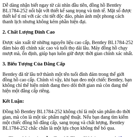
Dễ dàng nhận biết ngay từ cái nhìn đầu tiên, đồng hồ Bentley
BL1784-252 nổi bật với thiết kế sang trọng và tinh tế. Mặt số được
thiết kế tỉ mỉ với các chi tiết độc đáo, phản ánh một phong cách
thanh lịch nhưng không kém phần hiện đại.
2. Chất Lượng Đỉnh Cao
Được sản xuất từ những nguyên liệu cao cấp, Bentley BL1784-252
đảm bảo độ chính xác cao và tuổi thọ dài lâu. Máy đồng hồ chạy
mượt mà, ổn định, giúp bạn luôn giữ được thời gian chính xác nhất.
3. Biểu Tượng Của Đẳng Cấp
Bentley đã từ lâu trở thành một tên tuổi đình đám trong thế giới
đồng hồ cao cấp. Chính vì vậy, khi bạn đeo một chiếc Bentley, bạn
không chỉ thể hiện mình đang theo dõi thời gian mà còn đang thể
hiện một đẳng cấp riêng.
Kết Luận:
Đồng hồ Bentley BL1784-252 không chỉ là một sản phẩm đo thời
gian, mà còn là một tác phẩm nghệ thuật. Nếu bạn đang tìm kiếm
một chiếc đồng hồ đẳng cấp, sang trọng và chất lượng, Bentley
BL1784-252 chắc chắn là một lựa chọn không thể bỏ qua.