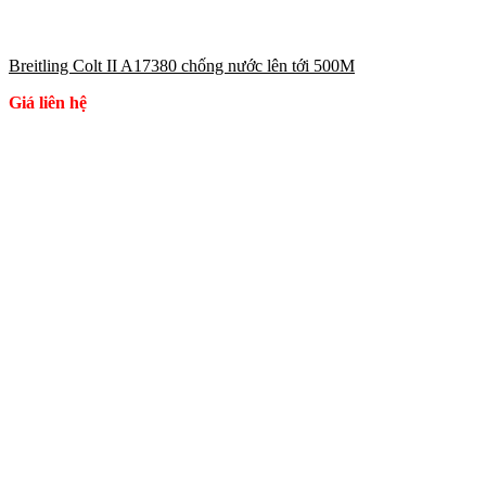
Breitling Colt II A17380 chống nước lên tới 500M
Giá liên hệ