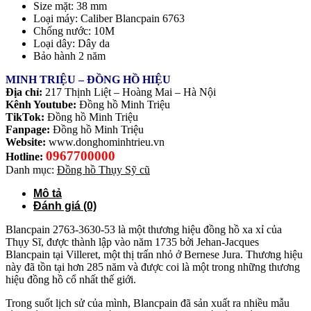
Size mặt: 38 mm
Loại máy: Caliber Blancpain 6763
Chống nước: 10M
Loại dây: Dây da
Bảo hành 2 năm
MINH TRIỆU – ĐỒNG HỒ HIỆU
Địa chỉ:
217 Thịnh Liệt – Hoàng Mai – Hà Nội
Kênh Youtube:
Đồng hồ Minh Triệu
TikTok:
Đồng hồ Minh Triệu
Fanpage:
Đồng hồ Minh Triệu
Website:
www.donghominhtrieu.vn
0967700000
Hotline:
Danh mục:
Đồng hồ Thụy Sỹ cũ
Mô tả
Đánh giá (0)
Blancpain 2763-3630-53 là một thương hiệu đồng hồ xa xỉ của
Thụy Sĩ, được thành lập vào năm 1735 bởi Jehan-Jacques
Blancpain tại Villeret, một thị trấn nhỏ ở Bernese Jura. Thương hiệu
này đã tồn tại hơn 285 năm và được coi là một trong những thương
hiệu đồng hồ cổ nhất thế giới.
Trong suốt lịch sử của mình, Blancpain đã sản xuất ra nhiều mẫu