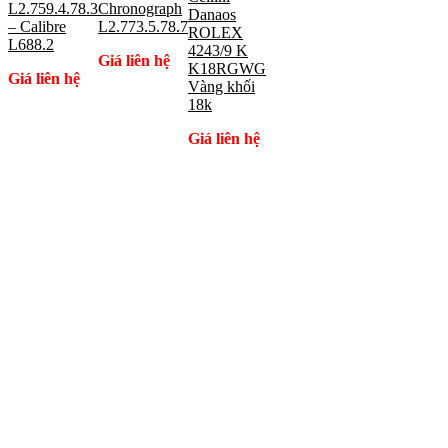
L2.759.4.78.3
Chronograph
Danaos
– Calibre
L2.773.5.78.7
ROLEX
L688.2
4243/9 K
Giá liên hệ
K18RGWG
Giá liên hệ
Vàng khối
18k
Giá liên hệ