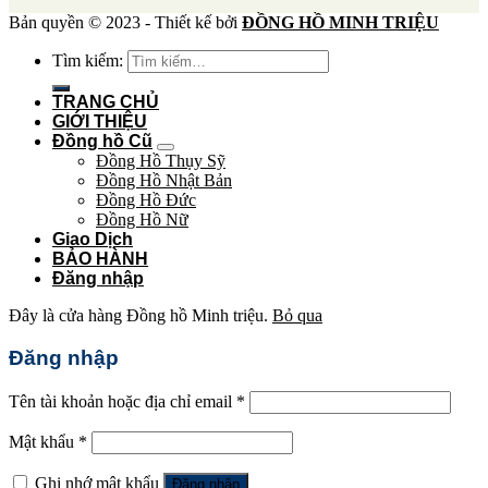
Bản quyền © 2023 - Thiết kế bởi
ĐỒNG HỒ MINH TRIỆU
Tìm kiếm:
TRANG CHỦ
GIỚI THIỆU
Đồng hồ Cũ
Đồng Hồ Thụy Sỹ
Đồng Hồ Nhật Bản
Đồng Hồ Đức
Đồng Hồ Nữ
Giao Dịch
BẢO HÀNH
Đăng nhập
Đây là cửa hàng Đồng hồ Minh triệu.
Bỏ qua
Đăng nhập
Tên tài khoản hoặc địa chỉ email
*
Mật khẩu
*
Ghi nhớ mật khẩu
Đăng nhập