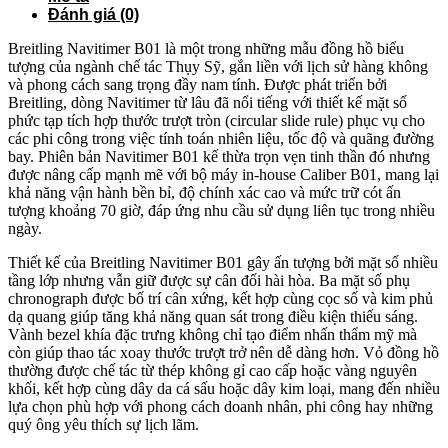
Đánh giá (0)
Breitling Navitimer B01 là một trong những mẫu đồng hồ biểu
tượng của ngành chế tác Thụy Sỹ, gắn liền với lịch sử hàng không
và phong cách sang trọng đầy nam tính. Được phát triển bởi
Breitling
, dòng Navitimer từ lâu đã nổi tiếng với thiết kế mặt số
phức tạp tích hợp thước trượt tròn (circular slide rule) phục vụ cho
các phi công trong việc tính toán nhiên liệu, tốc độ và quãng đường
bay. Phiên bản Navitimer B01 kế thừa trọn vẹn tinh thần đó nhưng
được nâng cấp mạnh mẽ với bộ máy in-house Caliber B01, mang lại
khả năng vận hành bền bỉ, độ chính xác cao và mức trữ cót ấn
tượng khoảng 70 giờ, đáp ứng nhu cầu sử dụng liên tục trong nhiều
ngày.
Thiết kế của Breitling Navitimer B01 gây ấn tượng bởi mặt số nhiều
tầng lớp nhưng vẫn giữ được sự cân đối hài hòa. Ba mặt số phụ
chronograph được bố trí cân xứng, kết hợp cùng cọc số và kim phủ
dạ quang giúp tăng khả năng quan sát trong điều kiện thiếu sáng.
Vành bezel khía đặc trưng không chỉ tạo điểm nhấn thẩm mỹ mà
còn giúp thao tác xoay thước trượt trở nên dễ dàng hơn. Vỏ đồng hồ
thường được chế tác từ thép không gỉ cao cấp hoặc vàng nguyên
khối, kết hợp cùng dây da cá sấu hoặc dây kim loại, mang đến nhiều
lựa chọn phù hợp với phong cách doanh nhân, phi công hay những
quý ông yêu thích sự lịch lãm.