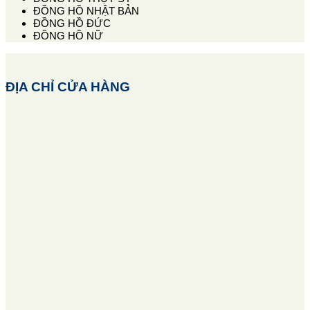
ĐỒNG HỒ NHẬT BẢN
ĐỒNG HỒ ĐỨC
ĐỒNG HỒ NỮ
ĐỊA CHỈ CỬA HÀNG