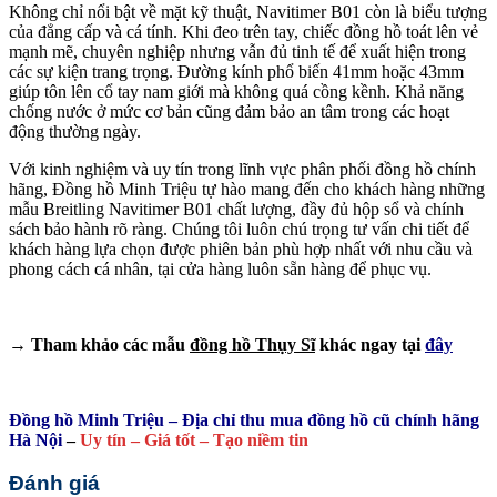
Không chỉ nổi bật về mặt kỹ thuật, Navitimer B01 còn là biểu tượng
của đẳng cấp và cá tính. Khi đeo trên tay, chiếc đồng hồ toát lên vẻ
mạnh mẽ, chuyên nghiệp nhưng vẫn đủ tinh tế để xuất hiện trong
các sự kiện trang trọng. Đường kính phổ biến 41mm hoặc 43mm
giúp tôn lên cổ tay nam giới mà không quá cồng kềnh. Khả năng
chống nước ở mức cơ bản cũng đảm bảo an tâm trong các hoạt
động thường ngày.
Với kinh nghiệm và uy tín trong lĩnh vực phân phối đồng hồ chính
hãng, Đồng hồ Minh Triệu tự hào mang đến cho khách hàng những
mẫu Breitling Navitimer B01 chất lượng, đầy đủ hộp sổ và chính
sách bảo hành rõ ràng. Chúng tôi luôn chú trọng tư vấn chi tiết để
khách hàng lựa chọn được phiên bản phù hợp nhất với nhu cầu và
phong cách cá nhân, tại cửa hàng luôn sẵn hàng để phục vụ.
→ Tham khảo các mẫu
đồng hồ Thụy Sĩ
khác ngay tại
đây
Đồng hồ Minh Triệu – Địa chỉ thu mua đồng hồ cũ chính hãng
Hà Nội
–
Uy tín – Giá tốt – Tạo niềm tin
Đánh giá