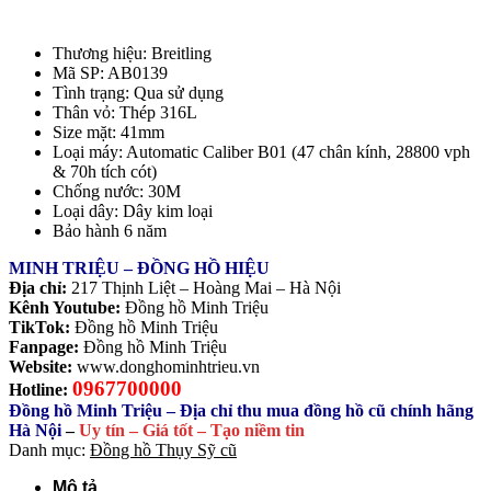
Thương hiệu: Breitling
Mã SP: AB0139
Tình trạng: Qua sử dụng
Thân vỏ: Thép 316L
Size mặt: 41mm
Loại máy: Automatic Caliber B01 (47 chân kính, 28800 vph
& 70h tích cót)
Chống nước: 30M
Loại dây: Dây kim loại
Bảo hành 6 năm
MINH TRIỆU – ĐỒNG HỒ HIỆU
Địa chỉ:
217 Thịnh Liệt – Hoàng Mai – Hà Nội
Kênh Youtube:
Đồng hồ Minh Triệu
TikTok:
Đồng hồ Minh Triệu
Fanpage:
Đồng hồ Minh Triệu
Website:
www.donghominhtrieu.vn
0967700000
Hotline:
Đồng hồ Minh Triệu – Địa chỉ thu mua đồng hồ cũ chính hãng
Hà Nội
–
Uy tín – Giá tốt – Tạo niềm tin
Danh mục:
Đồng hồ Thụy Sỹ cũ
Mô tả