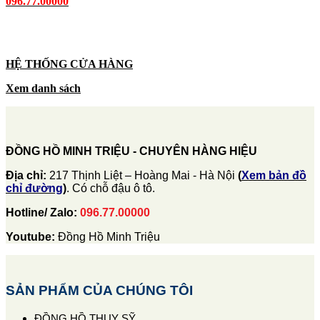
096.77.00000
HỆ THỐNG CỬA HÀNG
Xem danh sách
ĐỒNG HỒ MINH TRIỆU - CHUYÊN HÀNG HIỆU
Địa chỉ:
217 Thịnh Liệt – Hoàng Mai - Hà Nội
(
Xem bản đồ
chỉ đường
)
. Có chỗ đậu ô tô.
Hotline/ Zalo:
096.77.00000
Youtube:
Đồng Hồ Minh Triệu
SẢN PHẨM CỦA CHÚNG TÔI
ĐỒNG HỒ THỤY SỸ