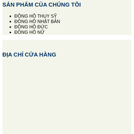
SẢN PHẨM CỦA CHÚNG TÔI
ĐỒNG HỒ THỤY SỸ
ĐỒNG HỒ NHẬT BẢN
ĐỒNG HỒ ĐỨC
ĐỒNG HỒ NỮ
ĐỊA CHỈ CỬA HÀNG