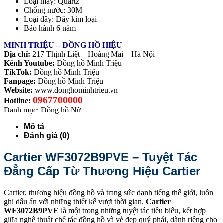
Loại máy: Quartz
Chống nước: 30M
Loại dây: Dây kim loại
Bảo hành 6 năm
MINH TRIỆU – ĐỒNG HỒ HIỆU
Địa chỉ:
217 Thịnh Liệt – Hoàng Mai – Hà Nội
Kênh Youtube:
Đồng hồ Minh Triệu
TikTok:
Đồng hồ Minh Triệu
Fanpage:
Đồng hồ Minh Triệu
Website:
www.donghominhtrieu.vn
0967700000
Hotline:
Danh mục:
Đồng hồ Nữ
Mô tả
Đánh giá (0)
Cartier WF3072B9PVE – Tuyệt Tác
Đẳng Cấp Từ Thương Hiệu Cartier
Cartier, thương hiệu đồng hồ và trang sức danh tiếng thế giới, luôn
ghi dấu ấn với những thiết kế vượt thời gian.
Cartier
WF3072B9PVE
là một trong những tuyệt tác tiêu biểu, kết hợp
giữa nghệ thuật chế tác đồng hồ và vẻ đẹp quý phái, dành riêng cho