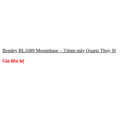
Bentley BL1689 Moonphase – 33mm máy Quartz Thụy Sĩ
Giá liên hệ