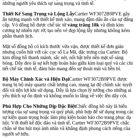
những người yêu thích sự sang trọng và tinh tế.
Thiết Kế Sang Trọng và Lộng Lẫy
Cartier WF3072B9PVE gây
ấn tượng mạnh với thiết kế tinh xảo, mang đậm dấu ấn của sự đẳng
cấp. Vỏ đồng hồ được chế tác từ
vàng trắng 18k
và đính kim
cương tự nhiên rực rỡ, tạo nên vẻ đẹp lộng lẫy nhưng không kém
phần thanh lịch.
Mặt số đồng hồ có kích thước vừa vặn, được thiết kế đơn giản
nhưng cuốn hút với các cọc số La Mã, đặc trưng của Cartier. Bộ
kim đồng hồ thanh mảnh, sắc nét, nổi bật trên nền mặt số sáng
bóng. Dây đeo là sự kết hợp hoàn hảo giữa kim loại quý và các chi
tiết chế tác tinh tế, đảm bảo mang đến sự thoải mái và bền bỉ.
Bộ Máy Chính Xác và Hiện Đại
Cartier WF3072B9PVE được
trang bị bộ máy quartz chất lượng cao, mang lại độ chính xác tuyệt
đối và tiện lợi khi sử dụng. Đây là lựa chọn lý tưởng cho những ai
yêu thích sự ổn định và không muốn lo lắng về việc lên dây cót.
Phù Hợp Cho Những Dịp Đặc Biệt
Chiếc đồng hồ này là biểu
tượng của sự sang trọng và quý phái, phù hợp để sử dụng trong các
sự kiện quan trọng hoặc làm phụ kiện hoàn hảo cho trang phục dạ
hội. Với thiết kế độc đáo và tinh tế, Cartier WF3072B9PVE chắc
chắn sẽ thu hút mọi ánh nhìn và khẳng định phong cách riêng của
người sở hữu.