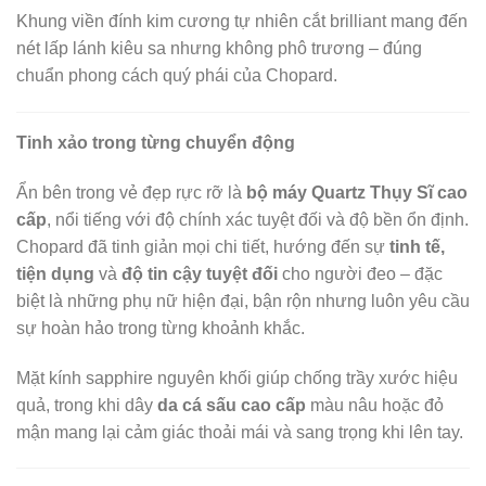
Khung viền đính kim cương tự nhiên cắt brilliant mang đến
nét lấp lánh kiêu sa nhưng không phô trương – đúng
chuẩn phong cách quý phái của Chopard.
Tinh xảo trong từng chuyển động
Ẩn bên trong vẻ đẹp rực rỡ là
bộ máy Quartz Thụy Sĩ cao
cấp
, nổi tiếng với độ chính xác tuyệt đối và độ bền ổn định.
Chopard đã tinh giản mọi chi tiết, hướng đến sự
tinh tế,
tiện dụng
và
độ tin cậy tuyệt đối
cho người đeo – đặc
biệt là những phụ nữ hiện đại, bận rộn nhưng luôn yêu cầu
sự hoàn hảo trong từng khoảnh khắc.
Mặt kính sapphire nguyên khối giúp chống trầy xước hiệu
quả, trong khi dây
da cá sấu cao cấp
màu nâu hoặc đỏ
mận mang lại cảm giác thoải mái và sang trọng khi lên tay.