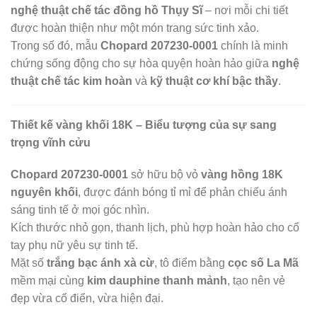
nghệ thuật chế tác đồng hồ Thụy Sĩ
– nơi mỗi chi tiết
được hoàn thiện như một món trang sức tinh xảo.
Trong số đó, mẫu
Chopard 207230-0001
chính là minh
chứng sống động cho sự hòa quyện hoàn hảo giữa
nghệ
thuật chế tác kim hoàn
và
kỹ thuật cơ khí bậc thầy
.
Thiết kế vàng khối 18K – Biểu tượng của sự sang
trọng vĩnh cửu
Chopard 207230-0001
sở hữu bộ vỏ
vàng hồng 18K
nguyên khối
, được đánh bóng tỉ mỉ để phản chiếu ánh
sáng tinh tế ở mọi góc nhìn.
Kích thước nhỏ gọn, thanh lịch, phù hợp hoàn hảo cho cổ
tay phụ nữ yêu sự tinh tế.
Mặt số
trắng bạc ánh xà cừ
, tô điểm bằng
cọc số La Mã
mềm mại cùng
kim dauphine thanh mảnh
, tạo nên vẻ
đẹp vừa cổ điển, vừa hiện đại.