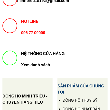
minhtrieu15192@gmail.com
HOTLINE
096.77.00000
HỆ THỐNG CỬA HÀNG
Xem danh sách
SẢN PHẨM CỦA CHÚNG
TÔI
ĐỒNG HỒ MINH TRIỆU -
ĐỒNG HỒ THỤY SỸ
CHUYÊN HÀNG HIỆU
ĐỒNG HỒ NHẬT BẢN