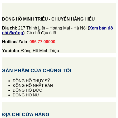
ĐỒNG HỒ MINH TRIỆU - CHUYÊN HÀNG HIỆU
Địa chỉ:
217 Thịnh Liệt – Hoàng Mai - Hà Nội
(
Xem bản đồ
chỉ đường
)
. Có chỗ đậu ô tô.
Hotline/ Zalo:
096.77.00000
Youtube:
Đồng Hồ Minh Triệu
SẢN PHẨM CỦA CHÚNG TÔI
ĐỒNG HỒ THỤY SỸ
ĐỒNG HỒ NHẬT BẢN
ĐỒNG HỒ ĐỨC
ĐỒNG HỒ NỮ
ĐỊA CHỈ CỬA HÀNG