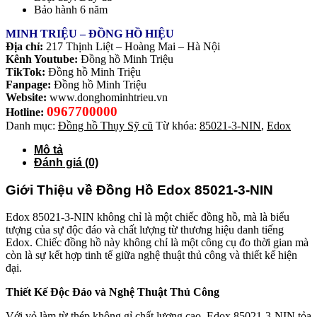
Bảo hành 6 năm
MINH TRIỆU – ĐỒNG HỒ HIỆU
Địa chỉ:
217 Thịnh Liệt – Hoàng Mai – Hà Nội
Kênh Youtube:
Đồng hồ Minh Triệu
TikTok:
Đồng hồ Minh Triệu
Fanpage:
Đồng hồ Minh Triệu
Website:
www.donghominhtrieu.vn
0967700000
Hotline:
Danh mục:
Đồng hồ Thụy Sỹ cũ
Từ khóa:
85021-3-NIN
,
Edox
Mô tả
Đánh giá (0)
Giới Thiệu về Đồng Hồ Edox 85021-3-NIN
Edox 85021-3-NIN không chỉ là một chiếc đồng hồ, mà là biểu
tượng của sự độc đáo và chất lượng từ thương hiệu danh tiếng
Edox. Chiếc đồng hồ này không chỉ là một công cụ đo thời gian mà
còn là sự kết hợp tinh tế giữa nghệ thuật thủ công và thiết kế hiện
đại.
Thiết Kế Độc Đáo và Nghệ Thuật Thủ Công
Với vỏ làm từ thép không gỉ chất lượng cao, Edox 85021-3-NIN tỏa