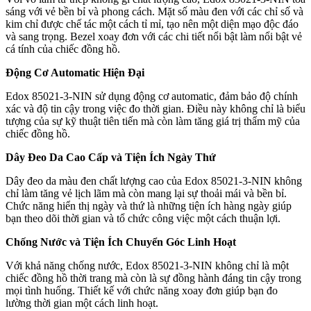
sáng với vẻ bền bỉ và phong cách. Mặt số màu đen với các chỉ số và
kim chỉ được chế tác một cách tỉ mỉ, tạo nên một diện mạo độc đáo
và sang trọng. Bezel xoay đơn với các chi tiết nổi bật làm nổi bật vẻ
cá tính của chiếc đồng hồ.
Động Cơ Automatic Hiện Đại
Edox 85021-3-NIN sử dụng động cơ automatic, đảm bảo độ chính
xác và độ tin cậy trong việc đo thời gian. Điều này không chỉ là biểu
tượng của sự kỹ thuật tiên tiến mà còn làm tăng giá trị thẩm mỹ của
chiếc đồng hồ.
Dây Đeo Da Cao Cấp và Tiện Ích Ngày Thứ
Dây đeo da màu đen chất lượng cao của Edox 85021-3-NIN không
chỉ làm tăng vẻ lịch lãm mà còn mang lại sự thoải mái và bền bỉ.
Chức năng hiển thị ngày và thứ là những tiện ích hàng ngày giúp
bạn theo dõi thời gian và tổ chức công việc một cách thuận lợi.
Chống Nước và Tiện Ích Chuyển Góc Linh Hoạt
Với khả năng chống nước, Edox 85021-3-NIN không chỉ là một
chiếc đồng hồ thời trang mà còn là sự đồng hành đáng tin cậy trong
mọi tình huống. Thiết kế với chức năng xoay đơn giúp bạn đo
lường thời gian một cách linh hoạt.