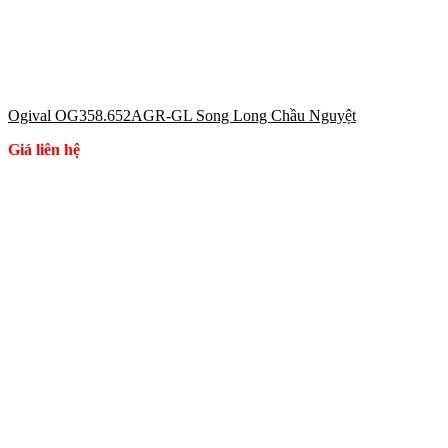
Ogival OG358.652AGR-GL Song Long Chầu Nguyệt
Giá liên hệ