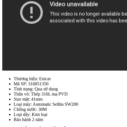
Thương hiệu: Enicar
Mã SP: 316851350
Tình trạng: Qua sử dụng
Thân vỏ: Thép 316L mạ PVD
Size mặt: 41mm
Loại máy: Automatic Sellita SW200
Chống nước: 30M
Loại dây: Kim loại
Bảo hành 2 năm