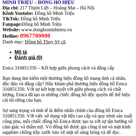
MINH TRIỆU – ĐỒNG HỒ HIỆU
Địa chỉ:
217 Thịnh Liệt – Hoàng Mai – Hà Nội
Kênh Youtube:
Đồng hồ Minh Triệu
TikTok:
Đồng hồ Minh Triệu
Fanpage:
Đồng hồ Minh Triệu
Website:
www.donghominhtrieu.vn
0967700000
Hotline:
Danh mục:
Đồng hồ Thụy Sỹ cũ
Mô tả
Đánh giá (0)
Enica 316851350 – Kết hợp giữa phong cách và đẳng cấp
Bạn đang tìm kiếm một thương hiệu đồng hồ mang tính cá nhân,
độc đáo và đẳng cấp? Hãy khám phá thương hiệu đồng hồ Enica
316851350. Với sự kết hợp tuyệt vời giữa phong cách và chất
lượng, Enica đã tạo ra những chiếc đồng hồ độc quyền để thể hiện
cái tôi riêng của bạn.
Sự sang trọng và tinh tế là điểm nhấn chính của đồng hồ Enica
316851350. Với việc sử dụng vật liệu cao cấp và quy trình sản xuất
công phu, mỗi chiếc đồng hồ Enica được tạo ra với sự tận hưởng về
cảm giác và thẩm mỹ. Vỏ đồng hồ được gia công tỉ mỉ và mặt kính
sapphire chống trầy xước bảo vệ mặt số sáng bóng và dễ đọc.