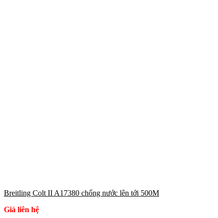
Breitling Colt II A17380 chống nước lên tới 500M
Giá liên hệ