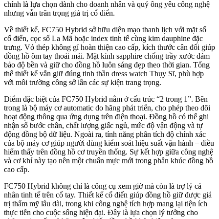
chính là lựa chọn dành cho doanh nhân và quý ông yêu công nghệ
nhưng vẫn trân trọng giá trị cổ điển.
Về thiết kế, FC750 Hybrid sở hữu diện mạo thanh lịch với mặt số
cổ điển, cọc số La Mã hoặc index tinh tế cùng kim dauphine đặc
trưng. Vỏ thép không gỉ hoàn thiện cao cấp, kích thước cân đối giúp
đồng hồ ôm tay thoải mái. Mặt kính sapphire chống trầy xước đảm
bảo độ bền và giữ cho đồng hồ luôn sáng đẹp theo thời gian. Tổng
thể thiết kế vẫn giữ đúng tinh thần dress watch Thụy Sĩ, phù hợp
với môi trường công sở lẫn các sự kiện trang trọng.
Điểm đặc biệt của FC750 Hybrid nằm ở cấu trúc “2 trong 1”. Bên
trong là bộ máy cơ automatic do hãng phát triển, cho phép theo dõi
hoạt động thông qua ứng dụng trên điện thoại. Đồng hồ có thể ghi
nhận số bước chân, chất lượng giấc ngủ, mức độ vận động và tự
động đồng bộ dữ liệu. Ngoài ra, tính năng phân tích độ chính xác
của bộ máy cơ giúp người dùng kiểm soát hiệu suất vận hành – điều
hiếm thấy trên đồng hồ cơ truyền thống. Sự kết hợp giữa công nghệ
và cơ khí này tạo nên một chuẩn mực mới trong phân khúc đồng hồ
cao cấp.
FC750 Hybrid không chỉ là công cụ xem giờ mà còn là trợ lý cá
nhân tinh tế trên cổ tay. Thiết kế cổ điển giúp đồng hồ giữ được giá
trị thẩm mỹ lâu dài, trong khi công nghệ tích hợp mang lại tiện ích
thực tiễn cho cuộc sống hiện đại. Đây là lựa chọn lý tưởng cho