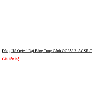
Đồng Hồ Ogival Đại Bàng Tung Cánh OG358.31AGSR-T
Giá liên hệ