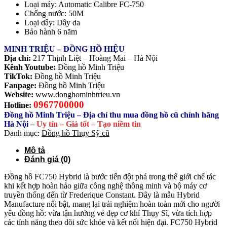
Loại máy: Automatic Calibre FC-750
Chống nước: 50M
Loại dây: Dây da
Bảo hành 6 năm
MINH TRIỆU – ĐỒNG HỒ HIỆU
Địa chỉ:
217 Thịnh Liệt – Hoàng Mai – Hà Nội
Kênh Youtube:
Đồng hồ Minh Triệu
TikTok:
Đồng hồ Minh Triệu
Fanpage:
Đồng hồ Minh Triệu
Website:
www.donghominhtrieu.vn
0967700000
Hotline:
Đồng hồ Minh Triệu – Địa chỉ thu mua đồng hồ cũ chính hãng
Hà Nội
–
Uy tín – Giá tốt – Tạo niềm tin
Danh mục:
Đồng hồ Thụy Sỹ cũ
Mô tả
Đánh giá (0)
Đồng hồ FC750 Hybrid là bước tiến đột phá trong thế giới chế tác
khi kết hợp hoàn hảo giữa công nghệ thông minh và bộ máy cơ
truyền thống đến từ
Frederique Constant
. Đây là mẫu Hybrid
Manufacture nổi bật, mang lại trải nghiệm hoàn toàn mới cho người
yêu đồng hồ: vừa tận hưởng vẻ đẹp cơ khí Thụy Sĩ, vừa tích hợp
các tính năng theo dõi sức khỏe và kết nối hiện đại. FC750 Hybrid