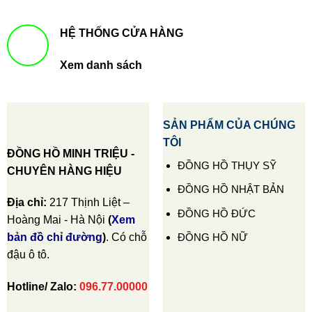
HỆ THỐNG CỬA HÀNG
Xem danh sách
SẢN PHẨM CỦA CHÚNG
TÔI
ĐỒNG HỒ MINH TRIỆU -
ĐỒNG HỒ THỤY SỸ
CHUYÊN HÀNG HIỆU
ĐỒNG HỒ NHẬT BẢN
Địa chỉ:
217 Thịnh Liệt –
ĐỒNG HỒ ĐỨC
Hoàng Mai - Hà Nội
(
Xem
ĐỒNG HỒ NỮ
bản đồ chỉ đường
)
. Có chỗ
đậu ô tô.
Hotline/ Zalo:
096.77.00000