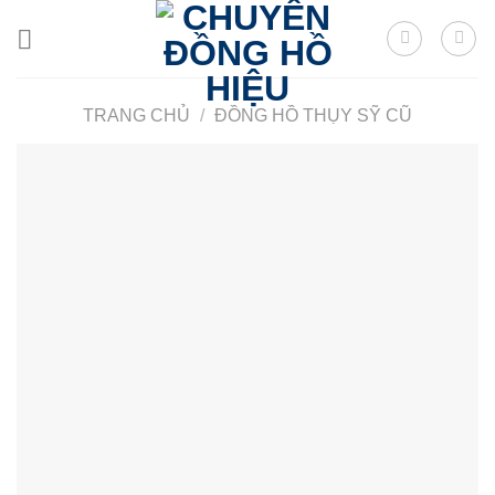
Skip
to
content
TRANG CHỦ
/
ĐỒNG HỒ THỤY SỸ CŨ