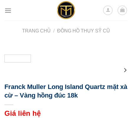
Skip
to
content
TRANG CHỦ
/
ĐỒNG HỒ THỤY SỸ CŨ
Franck Muller Long Island Quartz mặt xà
cừ – Vàng hồng đúc 18k
Giá liên hệ