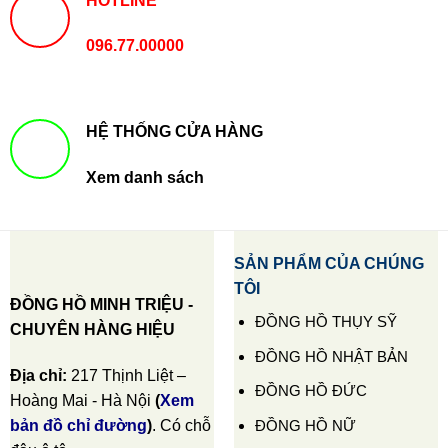
HOTLINE
096.77.00000
HỆ THỐNG CỬA HÀNG
Xem danh sách
SẢN PHẨM CỦA CHÚNG
TÔI
ĐỒNG HỒ MINH TRIỆU -
ĐỒNG HỒ THỤY SỸ
CHUYÊN HÀNG HIỆU
ĐỒNG HỒ NHẬT BẢN
Địa chỉ:
217 Thịnh Liệt –
ĐỒNG HỒ ĐỨC
Hoàng Mai - Hà Nội
(
Xem
ĐỒNG HỒ NỮ
bản đồ chỉ đường
)
. Có chỗ