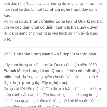
biết đến như “bậc thầy của những đường cong” — nơi mà
mỗi thiết kế đều là
một tác phẩm nghệ thuật đầy cảm
xúc
.
Và trong số đó,
Franck Muller Long Island Quartz
nổi bật
với vẻ đẹp
đậm chất cổ điển, thanh lịch và đầy quyến
rũ
, dành riêng cho những ai yêu thích sự tinh tế và khác
biệt.
????️
Tinh thần Long Island – Vẻ đẹp vượt thời gian
Lấy cảm hứng từ kiến trúc Art Deco của thập niên 1930,
Franck Muller Long Island Quartz
sở hữu
vỏ chữ nhật
mềm mại
, đường cong uyển chuyển và những con số Ả
Rập được
phóng đại đầy nghệ thuật
.
Từng chi tiết trên mặt số đều được chăm chút tỉ mỉ, từ kim
thép xanh sắc sảo cho đến họa tiết guilloché sang trọng —
tất cả hòa quyện tạo nên một tổng thể tinh tế và độc đáo
mà không dòng nào khác có được.