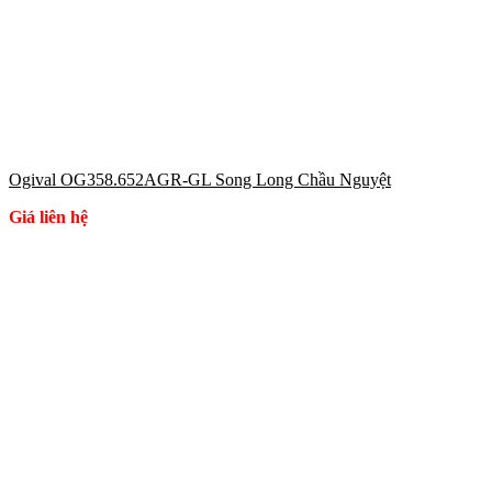
Ogival OG358.652AGR-GL Song Long Chầu Nguyệt
Giá liên hệ