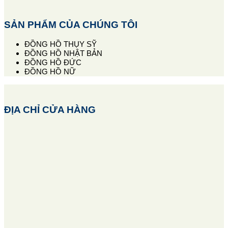
SẢN PHẨM CỦA CHÚNG TÔI
ĐỒNG HỒ THỤY SỸ
ĐỒNG HỒ NHẬT BẢN
ĐỒNG HỒ ĐỨC
ĐỒNG HỒ NỮ
ĐỊA CHỈ CỬA HÀNG