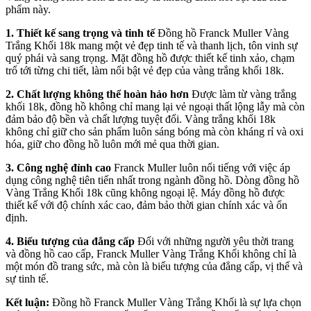
phẩm này.
1. Thiết kế sang trọng và tinh tế
Đồng hồ Franck Muller Vàng
Trắng Khối 18k mang một vẻ đẹp tinh tế và thanh lịch, tôn vinh sự
quý phái và sang trọng. Mặt đồng hồ được thiết kế tinh xảo, chạm
trổ tới từng chi tiết, làm nổi bật vẻ đẹp của vàng trắng khối 18k.
2. Chất lượng không thể hoàn hảo hơn
Được làm từ vàng trắng
khối 18k, đồng hồ không chỉ mang lại vẻ ngoại thất lộng lẫy mà còn
đảm bảo độ bền và chất lượng tuyệt đối. Vàng trắng khối 18k
không chỉ giữ cho sản phẩm luôn sáng bóng mà còn kháng rỉ và oxi
hóa, giữ cho đồng hồ luôn mới mẻ qua thời gian.
3. Công nghệ đỉnh cao
Franck Muller luôn nổi tiếng với việc áp
dụng công nghệ tiên tiến nhất trong ngành đồng hồ. Dòng đồng hồ
Vàng Trắng Khối 18k cũng không ngoại lệ. Máy đồng hồ được
thiết kế với độ chính xác cao, đảm bảo thời gian chính xác và ổn
định.
4. Biểu tượng của đẳng cấp
Đối với những người yêu thời trang
và đồng hồ cao cấp, Franck Muller Vàng Trắng Khối không chỉ là
một món đồ trang sức, mà còn là biểu tượng của đẳng cấp, vị thế và
sự tinh tế.
Kết luận:
Đồng hồ Franck Muller Vàng Trắng Khối là sự lựa chọn