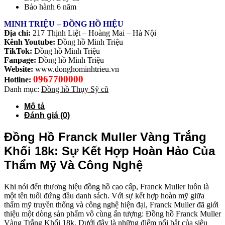
Bảo hành 6 năm
MINH TRIỆU – ĐỒNG HỒ HIỆU
Địa chỉ:
217 Thịnh Liệt – Hoàng Mai – Hà Nội
Kênh Youtube:
Đồng hồ Minh Triệu
TikTok:
Đồng hồ Minh Triệu
Fanpage:
Đồng hồ Minh Triệu
Website:
www.donghominhtrieu.vn
0967700000
Hotline:
Danh mục:
Đồng hồ Thụy Sỹ cũ
Mô tả
Đánh giá (0)
Đồng Hồ Franck Muller Vàng Trắng
Khối 18k: Sự Kết Hợp Hoàn Hảo Của
Thẩm Mỹ Và Công Nghệ
Khi nói đến thương hiệu đồng hồ cao cấp, Franck Muller luôn là
một tên tuổi đứng đầu danh sách. Với sự kết hợp hoàn mỹ giữa
thẩm mỹ truyền thống và công nghệ hiện đại, Franck Muller đã giới
thiệu một dòng sản phẩm vô cùng ấn tượng: Đồng hồ Franck Muller
Vàng Trắng Khối 18k. Dưới đây là những điểm nổi bật của siêu