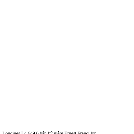
Longines L4.649.6 bản kỷ niệm Ernest Francillon