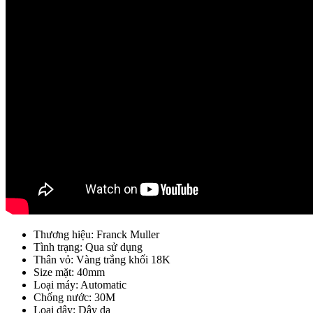
Thương hiệu: Franck Muller
Tình trạng: Qua sử dụng
Thân vỏ: Vàng trắng khối 18K
Size mặt: 40mm
Loại máy: Automatic
Chống nước: 30M
Loại dây: Dây da