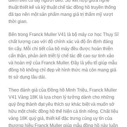
điểm trên cổ tay người đeo. Sự kết hợp giữa nghệ
thuật thiết kế và kỹ thuật chế tác đồng hồ truyền thống
đã tạo nên một sản phẩm mang giá trị thẩm mỹ vượt
thời gian.
Bên trong Franck Muller V41 là bộ máy cơ học Thụy Sĩ
chất lượng cao với độ chính xác và độ ổn định đáng
tin cậy. Mỗi chi tiết của bộ máy đều được hoàn thiện
cẩn thận, phản ánh triết lý chế tác đề cao sự tinh xảo
và hoàn mỹ của Franck Muller. Đây là yếu tố giúp mẫu
đồng hồ không chỉ đẹp về hình thức mà còn mang giá
trị sử dụng lâu dài.
Theo đánh giá của Đồng hồ Minh Triệu, Franck Muller
V41 Vàng 18K là lựa chọn lý tưởng dành cho những
quý ông thành đạt yêu thích sự khác biệt và muốn sở
hữu một chiếc đồng hồ thể hiện cá tính riêng. Chất liệu
vàng 18K quý giá, thiết kế đặc trưng cùng uy tín của
thương hiệu Franck Muller giúp mẫu đồng hồ này luôn