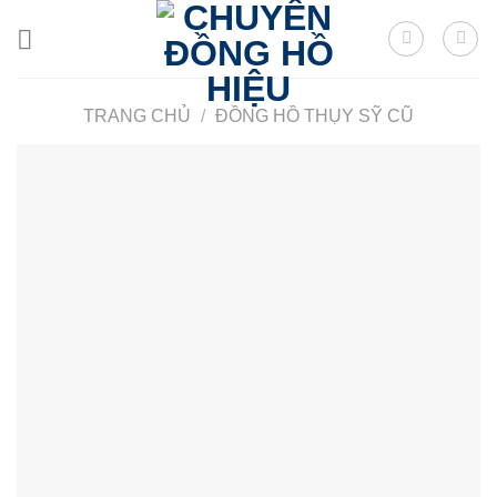
Skip
to
content
TRANG CHỦ
/
ĐỒNG HỒ THỤY SỸ CŨ