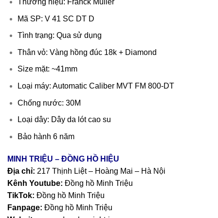
Thương hiệu: Franck Muller
Mã SP: V 41 SC DT D
Tình trạng: Qua sử dụng
Thân vỏ: Vàng hồng đúc 18k + Diamond
Size mặt: ~41mm
Loại máy: Automatic Caliber MVT FM 800-DT
Chống nước: 30M
Loại dây: Dây da lót cao su
Bảo hành 6 năm
MINH TRIỆU – ĐỒNG HỒ HIỆU
Địa chỉ:
217 Thịnh Liệt – Hoàng Mai – Hà Nội
Kênh Youtube:
Đồng hồ Minh Triệu
TikTok:
Đồng hồ Minh Triệu
Fanpage:
Đồng hồ Minh Triệu