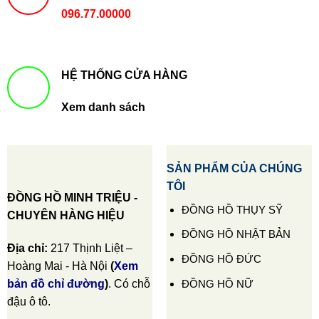
096.77.00000
HỆ THỐNG CỬA HÀNG
Xem danh sách
SẢN PHẨM CỦA CHÚNG
TÔI
ĐỒNG HỒ MINH TRIỆU -
ĐỒNG HỒ THỤY SỸ
CHUYÊN HÀNG HIỆU
ĐỒNG HỒ NHẬT BẢN
Địa chỉ:
217 Thịnh Liệt –
ĐỒNG HỒ ĐỨC
Hoàng Mai - Hà Nội
(
Xem
ĐỒNG HỒ NỮ
bản đồ chỉ đường
)
. Có chỗ
đậu ô tô.