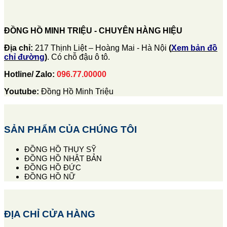
ĐỒNG HỒ MINH TRIỆU - CHUYÊN HÀNG HIỆU
Địa chỉ:
217 Thịnh Liệt – Hoàng Mai - Hà Nội
(
Xem bản đồ
chỉ đường
)
. Có chỗ đậu ô tô.
Hotline/ Zalo:
096.77.00000
Youtube:
Đồng Hồ Minh Triệu
SẢN PHẨM CỦA CHÚNG TÔI
ĐỒNG HỒ THỤY SỸ
ĐỒNG HỒ NHẬT BẢN
ĐỒNG HỒ ĐỨC
ĐỒNG HỒ NỮ
ĐỊA CHỈ CỬA HÀNG