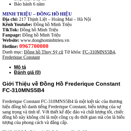
Bảo hành 6 năm
MINH TRIỆU – ĐỒNG HỒ HIỆU
Địa chỉ:
217 Thịnh Liệt – Hoàng Mai – Hà Nội
Kênh Youtube:
Đồng hồ Minh Triệu
TikTok:
Đồng hồ Minh Triệu
Fanpage:
Đồng hồ Minh Triệu
Website:
www.donghominhtrieu.vn
0967700000
Hotline:
Danh mục:
Đồng hồ Thụy Sỹ cũ
Từ khóa:
FC-310MNS5B4
,
Frederique Constant
Mô tả
Đánh giá (0)
Giới Thiệu về Đồng Hồ Frederique Constant
FC-310MNS5B4
Frederique Constant FC-310MNS5B4 là một kiệt tác của thương
hiệu đồng hồ danh tiếng Frederique Constant, biểu tượng của sự
sang trọng và tinh tế. Với thiết kế độc đáo và chất lượng tốt, chiếc
đồng hồ này không chỉ là một công cụ đo thời gian mà còn là biểu
tượng của phong cách và đẳng cấp.