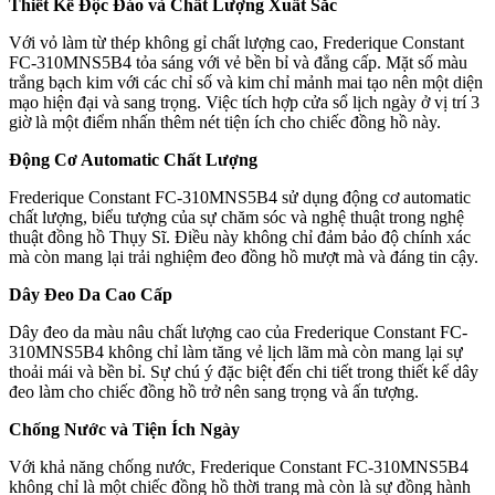
Thiết Kế Độc Đáo và Chất Lượng Xuất Sắc
Với vỏ làm từ thép không gỉ chất lượng cao, Frederique Constant
FC-310MNS5B4 tỏa sáng với vẻ bền bỉ và đẳng cấp. Mặt số màu
trắng bạch kim với các chỉ số và kim chỉ mảnh mai tạo nên một diện
mạo hiện đại và sang trọng. Việc tích hợp cửa sổ lịch ngày ở vị trí 3
giờ là một điểm nhấn thêm nét tiện ích cho chiếc đồng hồ này.
Động Cơ Automatic Chất Lượng
Frederique Constant FC-310MNS5B4 sử dụng động cơ automatic
chất lượng, biểu tượng của sự chăm sóc và nghệ thuật trong nghệ
thuật đồng hồ Thụy Sĩ. Điều này không chỉ đảm bảo độ chính xác
mà còn mang lại trải nghiệm đeo đồng hồ mượt mà và đáng tin cậy.
Dây Đeo Da Cao Cấp
Dây đeo da màu nâu chất lượng cao của Frederique Constant FC-
310MNS5B4 không chỉ làm tăng vẻ lịch lãm mà còn mang lại sự
thoải mái và bền bỉ. Sự chú ý đặc biệt đến chi tiết trong thiết kế dây
đeo làm cho chiếc đồng hồ trở nên sang trọng và ấn tượng.
Chống Nước và Tiện Ích Ngày
Với khả năng chống nước, Frederique Constant FC-310MNS5B4
không chỉ là một chiếc đồng hồ thời trang mà còn là sự đồng hành