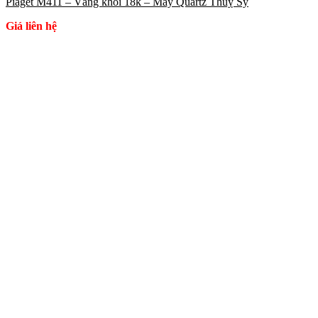
Piaget M411 – Vàng khối 18k – Máy Quartz Thuỵ Sỹ
Giá liên hệ