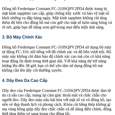
Đồng hồ Frederique Constant FC-310SQPV2PD4 được trang bị
mặt kính sapphire cao cấp, giúp chống trầy xước và bảo vệ mặt số
khỏi những va đập hàng ngày. Mặt kính sapphire không chỉ tăng
thêm độ bền cho đồng hồ mà còn giữ cho mặt số luôn sáng bóng và
rõ nét, giúp bạn dễ dàng xem giờ trong mọi điều kiện ánh sáng.
3. Bộ Máy Chính Xác
Đồng hồ Frederique Constant FC-310SQPV2PD4 sử dụng bộ máy
tự động FC-310, nổi tiếng với độ chính xác và độ bền vượt trội. Bộ
máy này không chỉ đảm bảo độ chính xác cao mà còn có khả năng
hoạt động ổn định trong thời gian dài. Với khả năng dự trữ năng
lượng lên đến 38 giờ, bạn có thể yên tâm sử dụng đồng hồ mà
không cần lên dây cót thường xuyên.
4. Dây Đeo Da Cao Cấp
Dây đeo của Frederique Constant FC-310SQPV2PD4 được làm từ
da cá sấu cao cấp, mang lại cảm giác thoải mái và chắc chắn cho
người đeo. Dây đeo màu nâu hài hòa với mặt số và vỏ đồng hồ, tạo
nên vẻ đẹp thanh lịch và phong cách. Khóa cài bằng thép không gỉ
mạ vàng hồng giúp dây đeo chắc chắn và dễ dàng điều chỉnh, đồng
thời tăng thêm vẻ sang trọng cho đồng hồ.