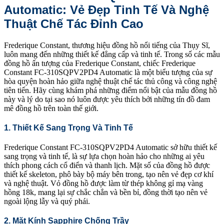
Automatic: Vẻ Đẹp Tinh Tế Và Nghệ
Thuật Chế Tác Đỉnh Cao
Frederique Constant, thương hiệu đồng hồ nổi tiếng của Thụy Sĩ,
luôn mang đến những thiết kế đẳng cấp và tinh tế. Trong số các mẫu
đồng hồ ấn tượng của Frederique Constant, chiếc Frederique
Constant FC-310SQPV2PD4 Automatic là một biểu tượng của sự
hòa quyện hoàn hảo giữa nghệ thuật chế tác thủ công và công nghệ
tiên tiến. Hãy cùng khám phá những điểm nổi bật của mẫu đồng hồ
này và lý do tại sao nó luôn được yêu thích bởi những tín đồ đam
mê đồng hồ trên toàn thế giới.
1. Thiết Kế Sang Trọng Và Tinh Tế
Frederique Constant FC-310SQPV2PD4 Automatic sở hữu thiết kế
sang trọng và tinh tế, là sự lựa chọn hoàn hảo cho những ai yêu
thích phong cách cổ điển và thanh lịch. Mặt số của đồng hồ được
thiết kế skeleton, phô bày bộ máy bên trong, tạo nên vẻ đẹp cơ khí
và nghệ thuật. Vỏ đồng hồ được làm từ thép không gỉ mạ vàng
hồng 18k, mang lại sự chắc chắn và bền bỉ, đồng thời tạo nên vẻ
ngoài lộng lẫy và quý phái.
2. Mặt Kính Sapphire Chống Trầy