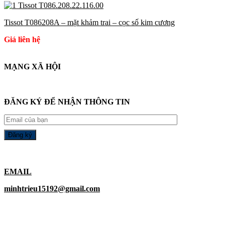
Tissot T086208A – mặt khảm trai – cọc số kim cương
Giá liên hệ
MẠNG XÃ HỘI
ĐĂNG KÝ ĐỂ NHẬN THÔNG TIN
EMAIL
minhtrieu15192@gmail.com