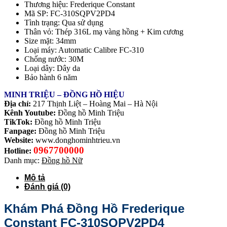
Thương hiệu: Frederique Constant
Mã SP: FC-310SQPV2PD4
Tình trạng: Qua sử dụng
Thân vỏ: Thép 316L mạ vàng hồng + Kim cương
Size mặt: 34mm
Loại máy: Automatic Calibre FC-310
Chống nước: 30M
Loại dây: Dây da
Bảo hành 6 năm
MINH TRIỆU – ĐỒNG HỒ HIỆU
Địa chỉ:
217 Thịnh Liệt – Hoàng Mai – Hà Nội
Kênh Youtube:
Đồng hồ Minh Triệu
TikTok:
Đồng hồ Minh Triệu
Fanpage:
Đồng hồ Minh Triệu
Website:
www.donghominhtrieu.vn
0967700000
Hotline:
Danh mục:
Đồng hồ Nữ
Mô tả
Đánh giá (0)
Khám Phá Đồng Hồ Frederique
Constant FC-310SQPV2PD4