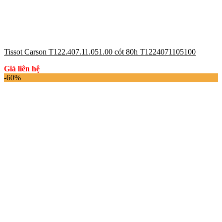
Tissot Carson T122.407.11.051.00 cót 80h T1224071105100
Giá liên hệ
-60%