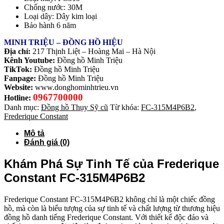
Chống nước: 30M
Loại dây: Dây kim loại
Bảo hành 6 năm
MINH TRIỆU – ĐỒNG HỒ HIỆU
Địa chỉ:
217 Thịnh Liệt – Hoàng Mai – Hà Nội
Kênh Youtube:
Đồng hồ Minh Triệu
TikTok:
Đồng hồ Minh Triệu
Fanpage:
Đồng hồ Minh Triệu
Website:
www.donghominhtrieu.vn
0967700000
Hotline:
Danh mục:
Đồng hồ Thụy Sỹ cũ
Từ khóa:
FC-315M4P6B2
,
Frederique Constant
Mô tả
Đánh giá (0)
Khám Phá Sự Tinh Tế của Frederique
Constant FC-315M4P6B2
Frederique Constant FC-315M4P6B2 không chỉ là một chiếc đồng
hồ, mà còn là biểu tượng của sự tinh tế và chất lượng từ thương hiệu
đồng hồ danh tiếng Frederique Constant. Với thiết kế độc đáo và