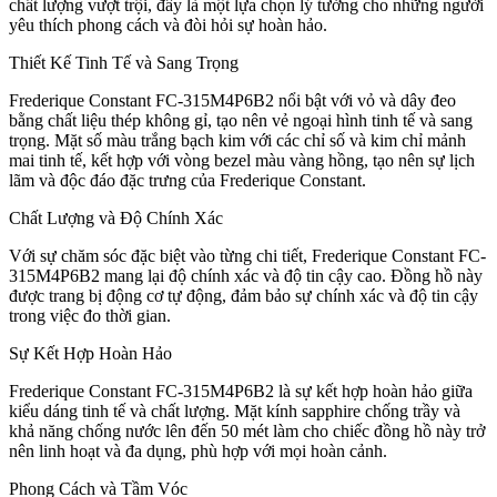
chất lượng vượt trội, đây là một lựa chọn lý tưởng cho những người
yêu thích phong cách và đòi hỏi sự hoàn hảo.
Thiết Kế Tinh Tế và Sang Trọng
Frederique Constant FC-315M4P6B2 nổi bật với vỏ và dây đeo
bằng chất liệu thép không gỉ, tạo nên vẻ ngoại hình tinh tế và sang
trọng. Mặt số màu trắng bạch kim với các chỉ số và kim chỉ mảnh
mai tinh tế, kết hợp với vòng bezel màu vàng hồng, tạo nên sự lịch
lãm và độc đáo đặc trưng của Frederique Constant.
Chất Lượng và Độ Chính Xác
Với sự chăm sóc đặc biệt vào từng chi tiết, Frederique Constant FC-
315M4P6B2 mang lại độ chính xác và độ tin cậy cao. Đồng hồ này
được trang bị động cơ tự động, đảm bảo sự chính xác và độ tin cậy
trong việc đo thời gian.
Sự Kết Hợp Hoàn Hảo
Frederique Constant FC-315M4P6B2 là sự kết hợp hoàn hảo giữa
kiểu dáng tinh tế và chất lượng. Mặt kính sapphire chống trầy và
khả năng chống nước lên đến 50 mét làm cho chiếc đồng hồ này trở
nên linh hoạt và đa dụng, phù hợp với mọi hoàn cảnh.
Phong Cách và Tầm Vóc