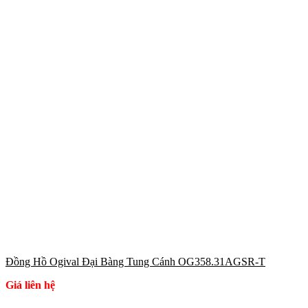
Đồng Hồ Ogival Đại Bàng Tung Cánh OG358.31AGSR-T
Giá liên hệ