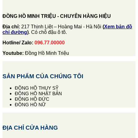
ĐỒNG HỒ MINH TRIỆU - CHUYÊN HÀNG HIỆU
Địa chỉ:
217 Thịnh Liệt – Hoàng Mai - Hà Nội
(
Xem bản đồ
chỉ đường
)
. Có chỗ đậu ô tô.
Hotline/ Zalo:
096.77.00000
Youtube:
Đồng Hồ Minh Triệu
SẢN PHẨM CỦA CHÚNG TÔI
ĐỒNG HỒ THỤY SỸ
ĐỒNG HỒ NHẬT BẢN
ĐỒNG HỒ ĐỨC
ĐỒNG HỒ NỮ
ĐỊA CHỈ CỬA HÀNG