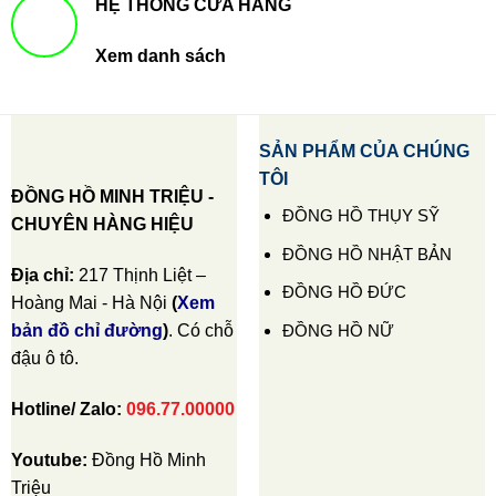
HỆ THỐNG CỬA HÀNG
Xem danh sách
SẢN PHẨM CỦA CHÚNG
TÔI
ĐỒNG HỒ MINH TRIỆU -
ĐỒNG HỒ THỤY SỸ
CHUYÊN HÀNG HIỆU
ĐỒNG HỒ NHẬT BẢN
Địa chỉ:
217 Thịnh Liệt –
ĐỒNG HỒ ĐỨC
Hoàng Mai - Hà Nội
(
Xem
ĐỒNG HỒ NỮ
bản đồ chỉ đường
)
. Có chỗ
đậu ô tô.
Hotline/ Zalo:
096.77.00000
Youtube:
Đồng Hồ Minh
Triệu