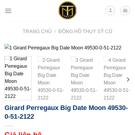
Skip
to
content
TRANG CHỦ
/
ĐỒNG HỒ THỤY SỸ CŨ
Girard Perregaux Big Date Moon 49530-
0-51-2122
Giá liên hệ