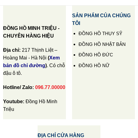
SẢN PHẨM CỦA CHÚNG
TÔI
ĐỒNG HỒ MINH TRIỆU -
ĐỒNG HỒ THỤY SỸ
CHUYÊN HÀNG HIỆU
ĐỒNG HỒ NHẬT BẢN
Địa chỉ:
217 Thịnh Liệt –
ĐỒNG HỒ ĐỨC
Hoàng Mai - Hà Nội
(
Xem
ĐỒNG HỒ NỮ
bản đồ chỉ đường
)
. Có chỗ
đậu ô tô.
Hotline/ Zalo:
096.77.00000
Youtube:
Đồng Hồ Minh
Triệu
ĐỊA CHỈ CỬA HÀNG