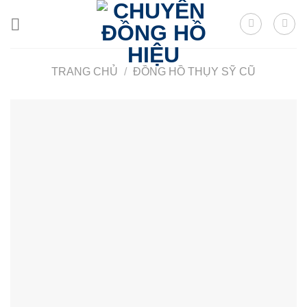
Skip
to
content
TRANG CHỦ
/
ĐỒNG HỒ THỤY SỸ CŨ