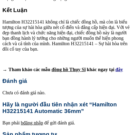
Kết Luận
Hamilton H32215141 không chỉ là chiếc đồng hồ, mà còn là biểu
tượng của sự hài hòa giữa nét cổ điển và đẳng cấp hiện đại. Với vẻ
đẹp thanh lịch và chức năng hiện đại, chiếc đồng hồ này là người
bạn đồng hành lý tưởng cho những người muốn thể hiện phong
cách và cá tính của mình. Hamilton H32215141 – Sự hài hòa trên
đôi cổ tay của bạn.
→ Tham khảo các mẫu
đồng hồ Thụy Sĩ
khác ngay tại
đây
Đánh giá
Chưa có đánh giá nào.
Hãy là người đầu tiên nhận xét “Hamilton
H32215141 Automatic 36mm”
Bạn phải
bđăng nhập
để gửi đánh giá.
Sản phẩm tương tự