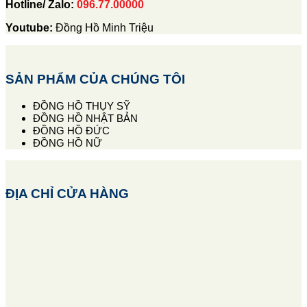
Hotline/ Zalo:
096.77.00000
Youtube:
Đồng Hồ Minh Triệu
SẢN PHẨM CỦA CHÚNG TÔI
ĐỒNG HỒ THỤY SỸ
ĐỒNG HỒ NHẬT BẢN
ĐỒNG HỒ ĐỨC
ĐỒNG HỒ NỮ
ĐỊA CHỈ CỬA HÀNG