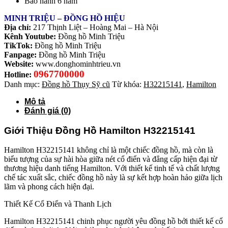
Bảo hành 6 năm
MINH TRIỆU – ĐỒNG HỒ HIỆU
Địa chỉ:
217 Thịnh Liệt – Hoàng Mai – Hà Nội
Kênh Youtube:
Đồng hồ Minh Triệu
TikTok:
Đồng hồ Minh Triệu
Fanpage:
Đồng hồ Minh Triệu
Website:
www.donghominhtrieu.vn
0967700000
Hotline:
Danh mục:
Đồng hồ Thụy Sỹ cũ
Từ khóa:
H32215141
,
Hamilton
Mô tả
Đánh giá (0)
Giới Thiệu Đồng Hồ Hamilton H32215141
Hamilton H32215141 không chỉ là một chiếc đồng hồ, mà còn là
biểu tượng của sự hài hòa giữa nét cổ điển và đẳng cấp hiện đại từ
thương hiệu danh tiếng Hamilton. Với thiết kế tinh tế và chất lượng
chế tác xuất sắc, chiếc đồng hồ này là sự kết hợp hoàn hảo giữa lịch
lãm và phong cách hiện đại.
Thiết Kế Cổ Điển và Thanh Lịch
Hamilton H32215141 chinh phục người yêu đồng hồ bởi thiết kế cổ