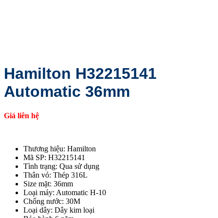
Hamilton H32215141
Automatic 36mm
Giá liên hệ
Thương hiệu: Hamilton
Mã SP: H32215141
Tình trạng: Qua sử dụng
Thân vỏ: Thép 316L
Size mặt: 36mm
Loại máy: Automatic H-10
Chống nước: 30M
Loại dây: Dây kim loại