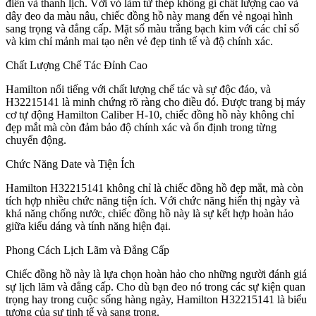
điển và thanh lịch. Với vỏ làm từ thép không gỉ chất lượng cao và
dây đeo da màu nâu, chiếc đồng hồ này mang đến vẻ ngoại hình
sang trọng và đẳng cấp. Mặt số màu trắng bạch kim với các chỉ số
và kim chỉ mảnh mai tạo nên vẻ đẹp tinh tế và độ chính xác.
Chất Lượng Chế Tác Đỉnh Cao
Hamilton nổi tiếng với chất lượng chế tác và sự độc đáo, và
H32215141 là minh chứng rõ ràng cho điều đó. Được trang bị máy
cơ tự động Hamilton Caliber H-10, chiếc đồng hồ này không chỉ
đẹp mắt mà còn đảm bảo độ chính xác và ổn định trong từng
chuyển động.
Chức Năng Date và Tiện Ích
Hamilton H32215141 không chỉ là chiếc đồng hồ đẹp mắt, mà còn
tích hợp nhiều chức năng tiện ích. Với chức năng hiển thị ngày và
khả năng chống nước, chiếc đồng hồ này là sự kết hợp hoàn hảo
giữa kiểu dáng và tính năng hiện đại.
Phong Cách Lịch Lãm và Đẳng Cấp
Chiếc đồng hồ này là lựa chọn hoàn hảo cho những người đánh giá
sự lịch lãm và đẳng cấp. Cho dù bạn đeo nó trong các sự kiện quan
trọng hay trong cuộc sống hàng ngày, Hamilton H32215141 là biểu
tượng của sự tinh tế và sang trọng.