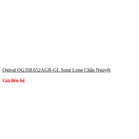
Ogival OG358.652AGR-GL Song Long Chầu Nguyệt
Giá liên hệ