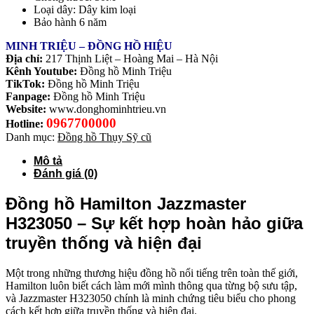
Loại dây: Dây kim loại
Bảo hành 6 năm
MINH TRIỆU – ĐỒNG HỒ HIỆU
Địa chỉ:
217 Thịnh Liệt – Hoàng Mai – Hà Nội
Kênh Youtube:
Đồng hồ Minh Triệu
TikTok:
Đồng hồ Minh Triệu
Fanpage:
Đồng hồ Minh Triệu
Website:
www.donghominhtrieu.vn
0967700000
Hotline:
Danh mục:
Đồng hồ Thụy Sỹ cũ
Mô tả
Đánh giá (0)
Đồng hồ Hamilton Jazzmaster
H323050 – Sự kết hợp hoàn hảo giữa
truyền thống và hiện đại
Một trong những thương hiệu đồng hồ nổi tiếng trên toàn thế giới,
Hamilton luôn biết cách làm mới mình thông qua từng bộ sưu tập,
và Jazzmaster H323050 chính là minh chứng tiêu biểu cho phong
cách kết hợp giữa truyền thống và hiện đại.