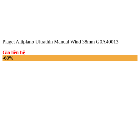
Piaget Altiplano Ultrathin Manual Wind 38mm G0A40013
Giá liên hệ
-60%