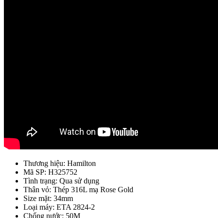
Thương hiệu: Hamilton
Mã SP: H325752
Tình trạng: Qua sử dụng
Thân vỏ: Thép 316L mạ Rose Gold
Size mặt: 34mm
Loại máy: ETA 2824-2
Chống nước: 50M