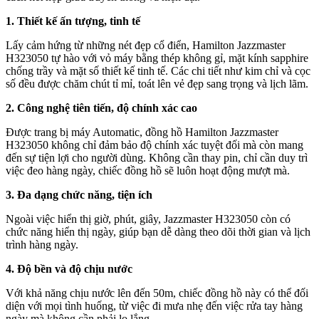
1. Thiết kế ấn tượng, tinh tế
Lấy cảm hứng từ những nét đẹp cổ điển, Hamilton Jazzmaster
H323050 tự hào với vỏ máy bằng thép không gỉ, mặt kính sapphire
chống trầy và mặt số thiết kế tinh tế. Các chi tiết như kim chỉ và cọc
số đều được chăm chút tỉ mỉ, toát lên vẻ đẹp sang trọng và lịch lãm.
2. Công nghệ tiên tiến, độ chính xác cao
Được trang bị máy Automatic, đồng hồ Hamilton Jazzmaster
H323050 không chỉ đảm bảo độ chính xác tuyệt đối mà còn mang
đến sự tiện lợi cho người dùng. Không cần thay pin, chỉ cần duy trì
việc đeo hàng ngày, chiếc đồng hồ sẽ luôn hoạt động mượt mà.
3. Đa dạng chức năng, tiện ích
Ngoài việc hiển thị giờ, phút, giây, Jazzmaster H323050 còn có
chức năng hiển thị ngày, giúp bạn dễ dàng theo dõi thời gian và lịch
trình hàng ngày.
4. Độ bền và độ chịu nước
Với khả năng chịu nước lên đến 50m, chiếc đồng hồ này có thể đối
diện với mọi tình huống, từ việc đi mưa nhẹ đến việc rửa tay hàng
ngày mà không cần phải lo lắng.