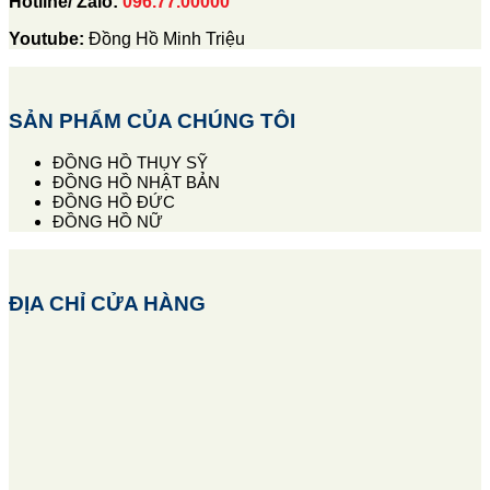
Hotline/ Zalo:
096.77.00000
Youtube:
Đồng Hồ Minh Triệu
SẢN PHẨM CỦA CHÚNG TÔI
ĐỒNG HỒ THỤY SỸ
ĐỒNG HỒ NHẬT BẢN
ĐỒNG HỒ ĐỨC
ĐỒNG HỒ NỮ
ĐỊA CHỈ CỬA HÀNG