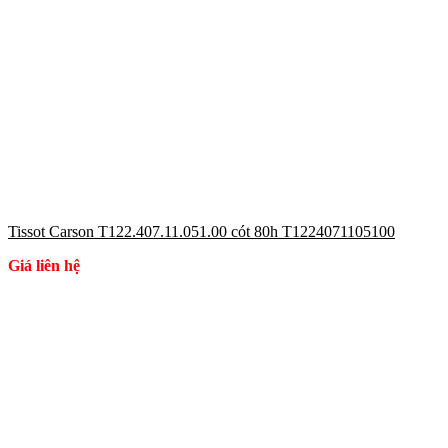
Tissot Carson T122.407.11.051.00 cót 80h T1224071105100
Giá liên hệ