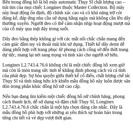
Bên trong đồng hồ là bộ máy automatic Thụy Sĩ chất lượng cao –
trái tim của mọi chiếc Longines thuộc Master Collection. Bộ máy
này hoạt động ổn định, độ chính xác cao và có khả năng trữ cót
đáng kể, đáp ứng nhu cầu sử dụng hằng ngày mà không cần lên dây
thường xuyên. Người đeo có thể cảm nhận nhịp hoạt động mượt mà
của cỗ máy qua mặt đáy trong suốt.
Dây đeo bằng thép không gỉ với các mắt nối chắc chắn mang đến
cảm giác đầm tay và thoải mái khi sử dụng. Thiết kế dây demi dễ
dàng phối hợp với trang phục từ phong cách công sở đến thời trang
dự tiệc, mang lại nét sang trọng và tinh xảo cho người sở hữu.
Longines L2.743.4.76.6 không chỉ là một chiếc đồng hồ xem giờ
mà còn là món trang sức tinh tế khẳng định phong cách và cá tính
của phái đẹp. Sự hòa quyện giữa thiết kế cổ điển, chất lượng chế tác
Thụy Sĩ và tính năng hữu ích khiến mẫu đồng hồ này luôn được săn
đón trong phân khúc đồng hồ nữ cao cấp.
Nếu bạn đang tìm kiếm một chiếc đồng hồ nữ chính hãng, phong
cách thanh lịch, dễ sử dụng và đậm chất Thụy Sĩ, Longines
L2.743.4.76.6 chắc chắn là một lựa chọn đáng cân nhắc. Đây là
mẫu đồng hồ phù hợp với những ai yêu thích sự hoàn hảo trong
từng chi tiết và vẻ đẹp vượt thời gian.