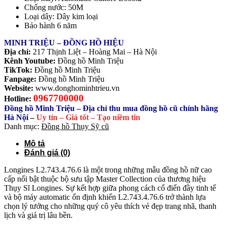
Chống nước: 50M
Loại dây: Dây kim loại
Bảo hành 6 năm
MINH TRIỆU – ĐỒNG HỒ HIỆU
Địa chỉ:
217 Thịnh Liệt – Hoàng Mai – Hà Nội
Kênh Youtube:
Đồng hồ Minh Triệu
TikTok:
Đồng hồ Minh Triệu
Fanpage:
Đồng hồ Minh Triệu
Website:
www.donghominhtrieu.vn
0967700000
Hotline:
Đồng hồ Minh Triệu – Địa chỉ thu mua đồng hồ cũ chính hãng
Hà Nội
–
Uy tín – Giá tốt – Tạo niềm tin
Danh mục:
Đồng hồ Thụy Sỹ cũ
Mô tả
Đánh giá (0)
Longines L2.743.4.76.6
là một trong những mẫu đồng hồ nữ cao
cấp nổi bật thuộc bộ sưu tập Master Collection của thương hiệu
Thụy Sĩ
Longines
. Sự kết hợp giữa phong cách cổ điển đầy tinh tế
và bộ máy automatic ổn định khiến L2.743.4.76.6 trở thành lựa
chọn lý tưởng cho những quý cô yêu thích vẻ đẹp trang nhã, thanh
lịch và giá trị lâu bền.