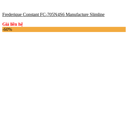
Frederique Constant FC-705N4S6 Manufacture Slimline
Giá liên hệ
-60%