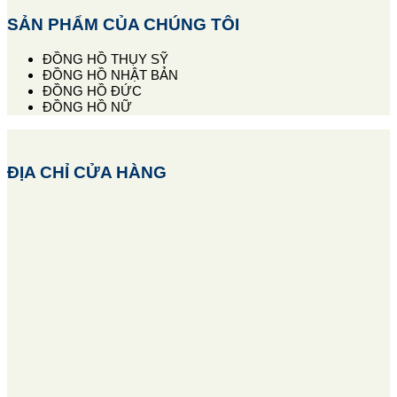
SẢN PHẨM CỦA CHÚNG TÔI
ĐỒNG HỒ THỤY SỸ
ĐỒNG HỒ NHẬT BẢN
ĐỒNG HỒ ĐỨC
ĐỒNG HỒ NỮ
ĐỊA CHỈ CỬA HÀNG