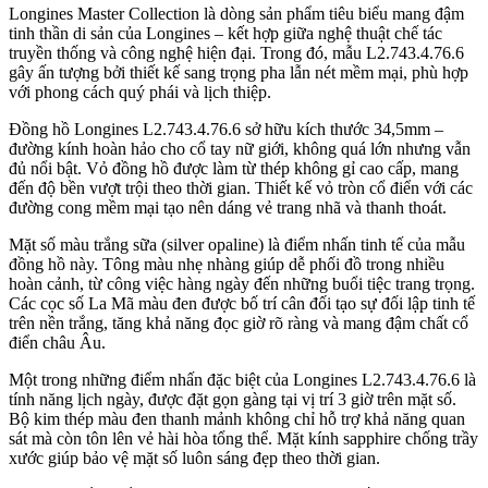
Longines Master Collection là dòng sản phẩm tiêu biểu mang đậm
tinh thần di sản của Longines – kết hợp giữa nghệ thuật chế tác
truyền thống và công nghệ hiện đại. Trong đó, mẫu L2.743.4.76.6
gây ấn tượng bởi thiết kế sang trọng pha lẫn nét mềm mại, phù hợp
với phong cách quý phái và lịch thiệp.
Đồng hồ Longines L2.743.4.76.6 sở hữu kích thước 34,5mm –
đường kính hoàn hảo cho cổ tay nữ giới, không quá lớn nhưng vẫn
đủ nổi bật. Vỏ đồng hồ được làm từ thép không gỉ cao cấp, mang
đến độ bền vượt trội theo thời gian. Thiết kế vỏ tròn cổ điển với các
đường cong mềm mại tạo nên dáng vẻ trang nhã và thanh thoát.
Mặt số màu trắng sữa (silver opaline) là điểm nhấn tinh tế của mẫu
đồng hồ này. Tông màu nhẹ nhàng giúp dễ phối đồ trong nhiều
hoàn cảnh, từ công việc hàng ngày đến những buổi tiệc trang trọng.
Các cọc số La Mã màu đen được bố trí cân đối tạo sự đối lập tinh tế
trên nền trắng, tăng khả năng đọc giờ rõ ràng và mang đậm chất cổ
điển châu Âu.
Một trong những điểm nhấn đặc biệt của Longines L2.743.4.76.6 là
tính năng lịch ngày, được đặt gọn gàng tại vị trí 3 giờ trên mặt số.
Bộ kim thép màu đen thanh mảnh không chỉ hỗ trợ khả năng quan
sát mà còn tôn lên vẻ hài hòa tổng thể. Mặt kính sapphire chống trầy
xước giúp bảo vệ mặt số luôn sáng đẹp theo thời gian.