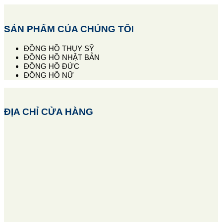
SẢN PHẨM CỦA CHÚNG TÔI
ĐỒNG HỒ THỤY SỸ
ĐỒNG HỒ NHẬT BẢN
ĐỒNG HỒ ĐỨC
ĐỒNG HỒ NỮ
ĐỊA CHỈ CỬA HÀNG