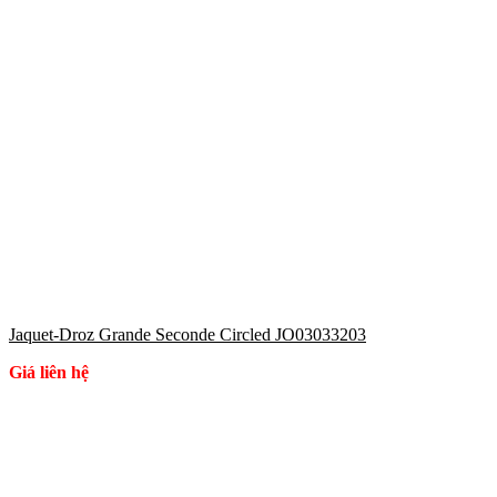
Jaquet-Droz Grande Seconde Circled JO03033203
Giá liên hệ