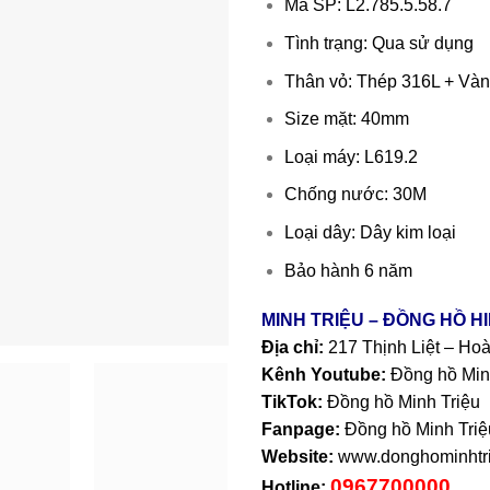
Mã SP: L2.785.5.58.7
Tình trạng: Qua sử dụng
Thân vỏ: Thép 316L + Và
Size mặt: 40mm
Loại máy: L619.2
Chống nước: 30M
Loại dây: Dây kim loại
Bảo hành 6 năm
MINH TRIỆU – ĐỒNG HỒ H
Địa chỉ:
217 Thịnh Liệt – Ho
Kênh Youtube:
Đồng hồ Min
TikTok:
Đồng hồ Minh Triệu
Fanpage:
Đồng hồ Minh Triệ
Website:
www.donghominhtri
0967700000
Hotline: