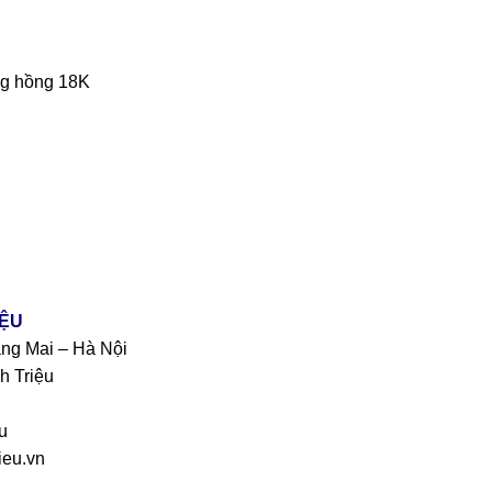
ng hồng 18K
IỆU
àng Mai – Hà Nội
h Triệu
u
eu.vn