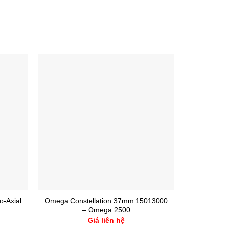
-Axial
Omega Constellation 37mm 15013000
Rolex 5 
– Omega 2500
3135
Giá liên hệ