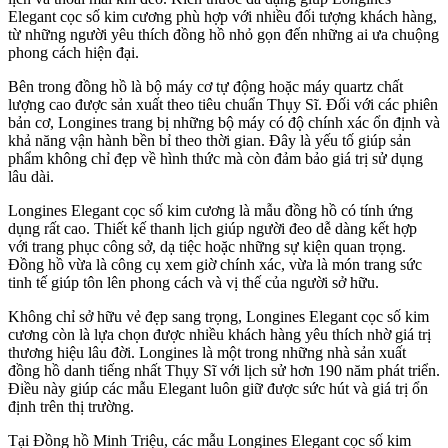
Elegant cọc số kim cương phù hợp với nhiều đối tượng khách hàng,
từ những người yêu thích đồng hồ nhỏ gọn đến những ai ưa chuộng
phong cách hiện đại.
Bên trong đồng hồ là bộ máy cơ tự động hoặc máy quartz chất
lượng cao được sản xuất theo tiêu chuẩn Thụy Sĩ. Đối với các phiên
bản cơ, Longines trang bị những bộ máy có độ chính xác ổn định và
khả năng vận hành bền bỉ theo thời gian. Đây là yếu tố giúp sản
phẩm không chỉ đẹp về hình thức mà còn đảm bảo giá trị sử dụng
lâu dài.
Longines Elegant cọc số kim cương là mẫu đồng hồ có tính ứng
dụng rất cao. Thiết kế thanh lịch giúp người đeo dễ dàng kết hợp
với trang phục công sở, dạ tiệc hoặc những sự kiện quan trọng.
Đồng hồ vừa là công cụ xem giờ chính xác, vừa là món trang sức
tinh tế giúp tôn lên phong cách và vị thế của người sở hữu.
Không chỉ sở hữu vẻ đẹp sang trọng, Longines Elegant cọc số kim
cương còn là lựa chọn được nhiều khách hàng yêu thích nhờ giá trị
thương hiệu lâu đời. Longines là một trong những nhà sản xuất
đồng hồ danh tiếng nhất Thụy Sĩ với lịch sử hơn 190 năm phát triển.
Điều này giúp các mẫu Elegant luôn giữ được sức hút và giá trị ổn
định trên thị trường.
Tại Đồng hồ Minh Triệu, các mẫu Longines Elegant cọc số kim