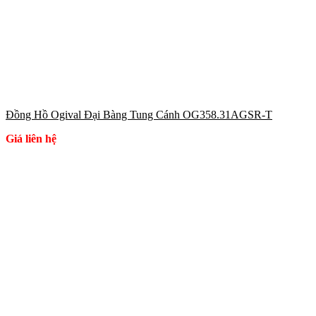
Đồng Hồ Ogival Đại Bàng Tung Cánh OG358.31AGSR-T
Giá liên hệ