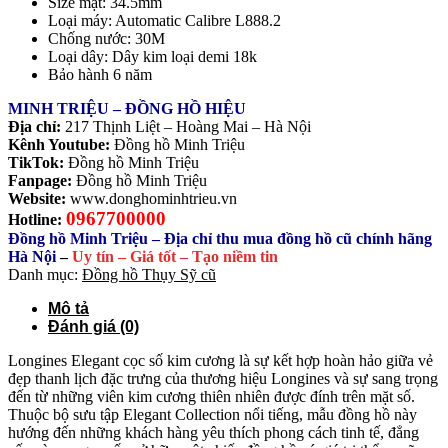
Size mặt: 34.5mm
Loại máy: Automatic Calibre L888.2
Chống nước: 30M
Loại dây: Dây kim loại demi 18k
Bảo hành 6 năm
MINH TRIỆU – ĐỒNG HỒ HIỆU
Địa chỉ:
217 Thịnh Liệt – Hoàng Mai – Hà Nội
Kênh Youtube:
Đồng hồ Minh Triệu
TikTok:
Đồng hồ Minh Triệu
Fanpage:
Đồng hồ Minh Triệu
Website:
www.donghominhtrieu.vn
0967700000
Hotline:
Đồng hồ Minh Triệu – Địa chỉ thu mua đồng hồ cũ chính hãng
Hà Nội
–
Uy tín – Giá tốt – Tạo niềm tin
Danh mục:
Đồng hồ Thụy Sỹ cũ
Mô tả
Đánh giá (0)
Longines Elegant cọc số kim cương là sự kết hợp hoàn hảo giữa vẻ
đẹp thanh lịch đặc trưng của thương hiệu Longines và sự sang trọng
đến từ những viên kim cương thiên nhiên được đính trên mặt số.
Thuộc bộ sưu tập Elegant Collection nổi tiếng, mẫu đồng hồ này
hướng đến những khách hàng yêu thích phong cách tinh tế, đẳng