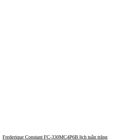
Frederique Constant FC-330MC4P6B lịch tuần trăng