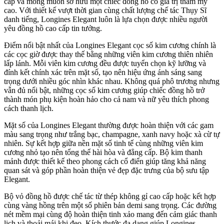
cấp và mong muốn sở hữu một chiếc đồng hồ có giá trị thẩm mỹ
cao. Với thiết kế vượt thời gian cùng chất lượng chế tác Thụy Sĩ
danh tiếng, Longines Elegant luôn là lựa chọn được nhiều người
yêu đồng hồ cao cấp tin tưởng.
Điểm nổi bật nhất của Longines Elegant cọc số kim cương chính là
các cọc giờ được thay thế bằng những viên kim cương thiên nhiên
lấp lánh. Mỗi viên kim cương đều được tuyển chọn kỹ lưỡng và
đính kết chính xác trên mặt số, tạo nên hiệu ứng ánh sáng sang
trọng dưới nhiều góc nhìn khác nhau. Không quá phô trương nhưng
vẫn đủ nổi bật, những cọc số kim cương giúp chiếc đồng hồ trở
thành món phụ kiện hoàn hảo cho cả nam và nữ yêu thích phong
cách thanh lịch.
Mặt số của Longines Elegant thường được hoàn thiện với các gam
màu sang trọng như trắng bạc, champagne, xanh navy hoặc xà cừ tự
nhiên. Sự kết hợp giữa nền mặt số tinh tế cùng những viên kim
cương nhỏ tạo nên tổng thể hài hòa và đẳng cấp. Bộ kim thanh
mảnh được thiết kế theo phong cách cổ điển giúp tăng khả năng
quan sát và góp phần hoàn thiện vẻ đẹp đặc trưng của bộ sưu tập
Elegant.
Bộ vỏ đồng hồ được chế tác từ thép không gỉ cao cấp hoặc kết hợp
cùng vàng hồng trên một số phiên bản demi sang trọng. Các đường
nét mềm mại cùng độ hoàn thiện tinh xảo mang đến cảm giác thanh
lịch và thoải mái khi đeo. Kích thước đa dạng giúp Longines