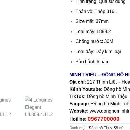
Tình trạng: Qua sử dụng
Thân vỏ: Thép 316L
Size mặt: 37mm
Loại máy: L888.2
Chống nước: 30M
Loại dây: Dây kim loại
Bảo hành 6 năm
MINH TRIỆU – ĐỒNG HỒ H
Địa chỉ:
217 Thịnh Liệt – Ho
Kênh Youtube:
Đồng hồ Min
TikTok:
Đồng hồ Minh Triệu
Fanpage:
Đồng hồ Minh Triệ
Website:
www.donghominhtri
0967700000
Hotline:
Danh mục:
Đồng hồ Thụy Sỹ cũ