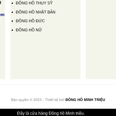
U
ĐỒNG HỒ THỤY SỸ
ĐỒNG HỒ NHẬT BẢN
em
ĐỒNG HỒ ĐỨC
ĐỒNG HỒ NỮ
Bản quyền © 2023 - Thiết kế bởi
ĐỒNG HỒ MINH TRIỆU
Đây là cửa hàng Đồng hồ Minh triệu.
Bỏ qua