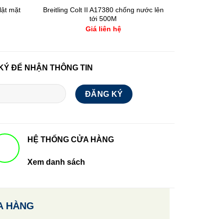
lật mặt
Breitling Colt II A17380 chống nước lên
Longine
tới 500M
ch
Giá liên hệ
KÝ ĐỂ NHẬN THÔNG TIN
HỆ THỐNG CỬA HÀNG
Xem danh sách
A HÀNG