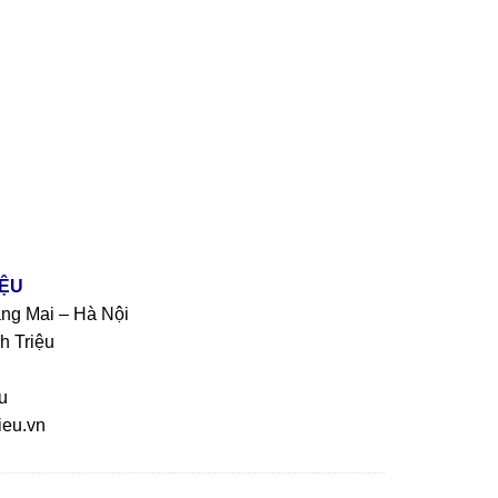
IỆU
àng Mai – Hà Nội
h Triệu
u
eu.vn