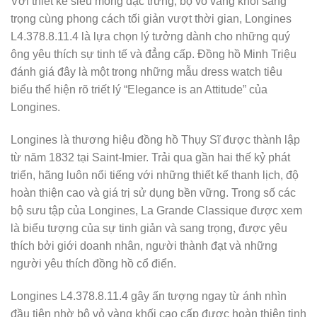
Với thiết kế siêu mỏng đặc trưng, bộ vỏ vàng khối sang
trọng cùng phong cách tối giản vượt thời gian, Longines
L4.378.8.11.4 là lựa chọn lý tưởng dành cho những quý
ông yêu thích sự tinh tế và đẳng cấp. Đồng hồ Minh Triệu
đánh giá đây là một trong những mẫu dress watch tiêu
biểu thể hiện rõ triết lý “Elegance is an Attitude” của
Longines.
Longines là thương hiệu đồng hồ Thụy Sĩ được thành lập
từ năm 1832 tại Saint-Imier. Trải qua gần hai thế kỷ phát
triển, hãng luôn nổi tiếng với những thiết kế thanh lịch, độ
hoàn thiện cao và giá trị sử dụng bền vững. Trong số các
bộ sưu tập của Longines, La Grande Classique được xem
là biểu tượng của sự tinh giản và sang trọng, được yêu
thích bởi giới doanh nhân, người thành đạt và những
người yêu thích đồng hồ cổ điển.
Longines L4.378.8.11.4 gây ấn tượng ngay từ ánh nhìn
đầu tiên nhờ bộ vỏ vàng khối cao cấp được hoàn thiện tinh