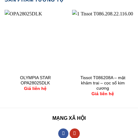
OLYMPIA STAR
Tissot T086208A – mặt
OPA28025DLK
khảm trai – cọc số kim
cương
Giá liên hệ
Giá liên hệ
MẠNG XÃ HỘI