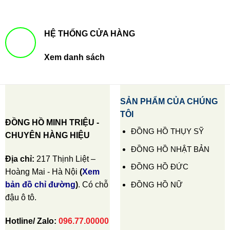
HỆ THỐNG CỬA HÀNG
Xem danh sách
SẢN PHẨM CỦA CHÚNG
TÔI
ĐỒNG HỒ MINH TRIỆU -
ĐỒNG HỒ THỤY SỸ
CHUYÊN HÀNG HIỆU
ĐỒNG HỒ NHẬT BẢN
Địa chỉ:
217 Thịnh Liệt –
ĐỒNG HỒ ĐỨC
Hoàng Mai - Hà Nội
(
Xem
ĐỒNG HỒ NỮ
bản đồ chỉ đường
)
. Có chỗ
đậu ô tô.
Hotline/ Zalo:
096.77.00000