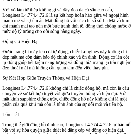
Với vỏ làm từ thép không gỉ và dây đeo da cá sấu cao cấp,
Longines L4.774.4.72.6 là sự kết hợp hoàn hảo giữa vẻ ngoại hình
mạnh mẽ và sự êm ái. Mặt đồng hồ với các chỉ số số La Mã và kim
chỉ mảnh mai tạo nên một bức tranh tinh tế, đồng thời chống nước ở
mức độ lý tưởng cho đời sống hàng ngày.
Động Cơ Hiện Đại
Được trang bị máy lên cót tự động, chiếc Longines này không chỉ
đẹp mắt mà còn đảm bảo độ chính xác và ổn định. Động cơ lên cót
tự động giúp tiết kiệm năng lượng và đồng thời mang lại trải nghiệm
đeo thoải mái mà không cần quan tâm đến việc thay pin.
Sự Kết Hợp Giữa Truyền Thống và Hiện Đại
Longines L4.774.4.72.6 không chỉ là chiếc đồng hồ, mà còn là câu
chuyện về sự kết hợp tuyệt vời giữa truyền thống và hiện đại. Với
mặt kính sapphire chống trầy, chiếc đồng hồ này không chỉ là một
phần của quá khứ mà còn là hình ảnh của sự đổi mới và tiến bộ.
Tóm Tắt
Trong thế giới đồng hồ đỉnh cao, Longines L4.774.4.72.6 tự hào nổi
bật với sự hòa quyện giữa thiết kế đẳng cấp và động cơ hiện đại.