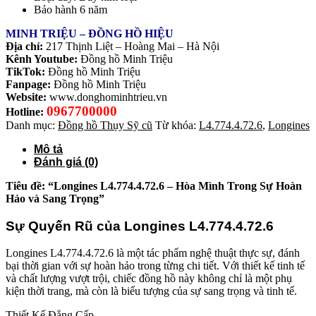
Bảo hành 6 năm
MINH TRIỆU – ĐỒNG HỒ HIỆU
Địa chỉ:
217 Thịnh Liệt – Hoàng Mai – Hà Nội
Kênh Youtube:
Đồng hồ Minh Triệu
TikTok:
Đồng hồ Minh Triệu
Fanpage:
Đồng hồ Minh Triệu
Website:
www.donghominhtrieu.vn
0967700000
Hotline:
Danh mục:
Đồng hồ Thụy Sỹ cũ
Từ khóa:
L4.774.4.72.6
,
Longines
Mô tả
Đánh giá (0)
Tiêu đề: “Longines L4.774.4.72.6 – Hòa Mình Trong Sự Hoàn
Hảo và Sang Trọng”
Sự Quyến Rũ của Longines L4.774.4.72.6
Longines L4.774.4.72.6 là một tác phẩm nghệ thuật thực sự, đánh
bại thời gian với sự hoàn hảo trong từng chi tiết. Với thiết kế tinh tế
và chất lượng vượt trội, chiếc đồng hồ này không chỉ là một phụ
kiện thời trang, mà còn là biểu tượng của sự sang trọng và tinh tế.
Thiết Kế Đẳng Cấp