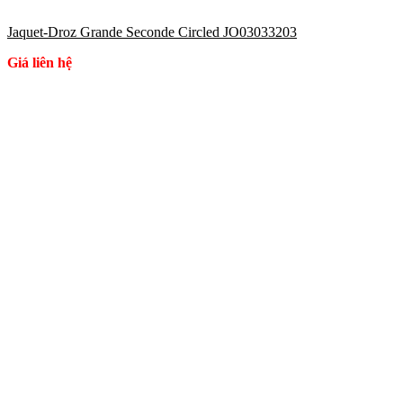
Jaquet-Droz Grande Seconde Circled JO03033203
Giá liên hệ