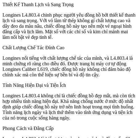
Thiết Kế Thanh Lịch và Sang Trọng
Longines L4.803.4 chinh phục người yêu đồng hồ bởi thiết kế thanh
lịch và sang trọng. Với vỏ làm từ thép không gỉ chất lượng cao và
dây đeo da màu nâu, chiếc đồng hồ này tạo nên một vẻ ngoại hình
đẳng cấp và lịch lãm. Mặt số với các chỉ số và kim chỉ mảnh mai
làm nổi bật vẻ đẹp tinh tế.
Chất Lượng Chế Tác Đỉnh Cao
Longines nổi tiếng với chất lượng chế tác của mình, và L4.803.4 là
minh chứng rõ ràng cho điều đó. Được trang bị máy cơ tự động
Longines Caliber L619, chiếc đồng hồ này không chỉ đảm bảo độ
chính xác mà còn thể hiện sự bền bỉ và độ tin cậy.
Tính Năng Hiện Đại và Tiện Ích
Longines L4.803.4 không chỉ là chiếc đồng hồ đẹp mắt, mà còn tích
hợp nhiều tính năng hiện đại. Khả năng chống nước ở mức độ nhất
định giúp chiếc đồng hồ này trở nên linh hoạt trong mọi tình huống.
Tính năng lịch ngày và lịch thứ thêm vào tính ứng dụng và tiện ích
của nó trong cuộc sống hàng ngày.
Phong Cách và Đẳng Cấp