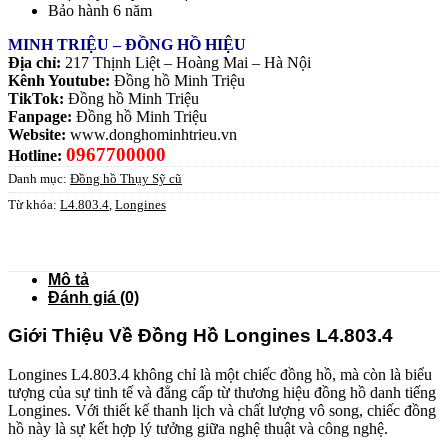
Bảo hành 6 năm
MINH TRIỆU – ĐỒNG HỒ HIỆU
Địa chỉ:
217 Thịnh Liệt – Hoàng Mai – Hà Nội
Kênh Youtube:
Đồng hồ Minh Triệu
TikTok:
Đồng hồ Minh Triệu
Fanpage:
Đồng hồ Minh Triệu
Website:
www.donghominhtrieu.vn
0967700000
Hotline:
Danh mục:
Đồng hồ Thụy Sỹ cũ
Từ khóa:
L4.803.4
,
Longines
Mô tả
Đánh giá (0)
Giới Thiệu Về Đồng Hồ Longines L4.803.4
Longines L4.803.4 không chỉ là một chiếc đồng hồ, mà còn là biểu
tượng của sự tinh tế và đẳng cấp từ thương hiệu đồng hồ danh tiếng
Longines. Với thiết kế thanh lịch và chất lượng vô song, chiếc đồng
hồ này là sự kết hợp lý tưởng giữa nghệ thuật và công nghệ.