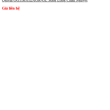
Ogival OG358.652AGR-GL Song Long Chầu Nguyệt
Giá liên hệ