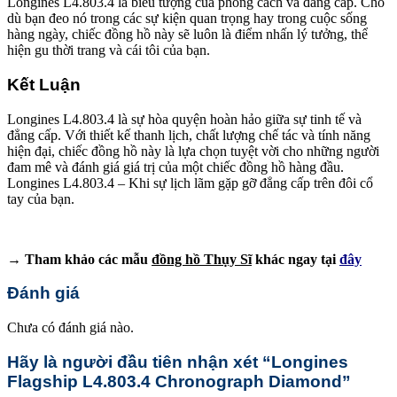
Longines L4.803.4 là biểu tượng của phong cách và đẳng cấp. Cho
dù bạn đeo nó trong các sự kiện quan trọng hay trong cuộc sống
hàng ngày, chiếc đồng hồ này sẽ luôn là điểm nhấn lý tưởng, thể
hiện gu thời trang và cái tôi của bạn.
Kết Luận
Longines L4.803.4 là sự hòa quyện hoàn hảo giữa sự tinh tế và
đẳng cấp. Với thiết kế thanh lịch, chất lượng chế tác và tính năng
hiện đại, chiếc đồng hồ này là lựa chọn tuyệt vời cho những người
đam mê và đánh giá giá trị của một chiếc đồng hồ hàng đầu.
Longines L4.803.4 – Khi sự lịch lãm gặp gỡ đẳng cấp trên đôi cổ
tay của bạn.
→ Tham khảo các mẫu
đồng hồ Thụy Sĩ
khác ngay tại
đây
Đánh giá
Chưa có đánh giá nào.
Hãy là người đầu tiên nhận xét “Longines
Flagship L4.803.4 Chronograph Diamond”