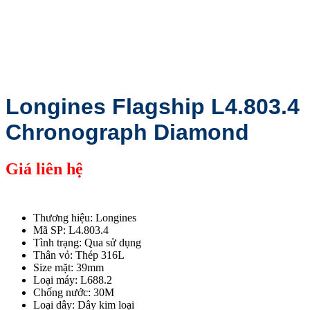
Longines Flagship L4.803.4
Chronograph Diamond
Giá liên hệ
Thương hiệu: Longines
Mã SP: L4.803.4
Tình trạng: Qua sử dụng
Thân vỏ: Thép 316L
Size mặt: 39mm
Loại máy: L688.2
Chống nước: 30M
Loại dây: Dây kim loại