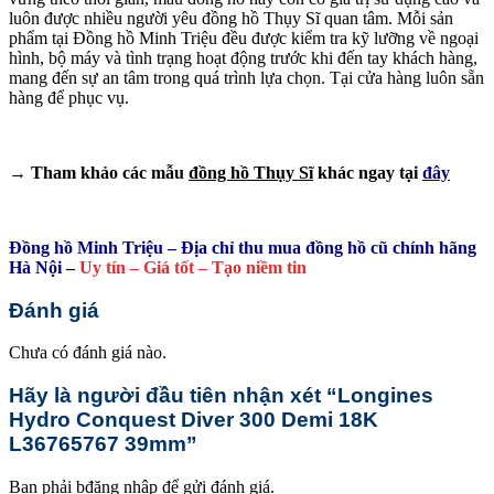
luôn được nhiều người yêu đồng hồ Thụy Sĩ quan tâm. Mỗi sản
phẩm tại Đồng hồ Minh Triệu đều được kiểm tra kỹ lưỡng về ngoại
hình, bộ máy và tình trạng hoạt động trước khi đến tay khách hàng,
mang đến sự an tâm trong quá trình lựa chọn. Tại cửa hàng luôn sẵn
hàng để phục vụ.
→ Tham khảo các mẫu
đồng hồ Thụy Sĩ
khác ngay tại
đây
Đồng hồ Minh Triệu – Địa chỉ thu mua đồng hồ cũ chính hãng
Hà Nội
–
Uy tín – Giá tốt – Tạo niềm tin
Đánh giá
Chưa có đánh giá nào.
Hãy là người đầu tiên nhận xét “Longines
Hydro Conquest Diver 300 Demi 18K
L36765767 39mm”
Bạn phải
bđăng nhập
để gửi đánh giá.