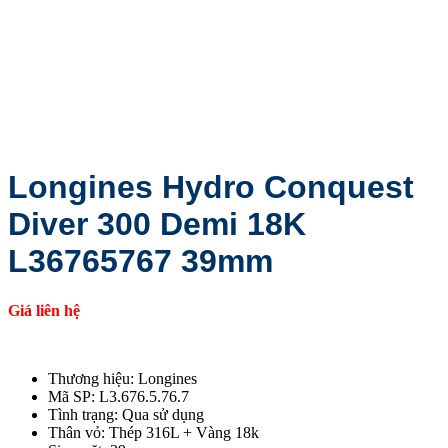
Longines Hydro Conquest
Diver 300 Demi 18K
L36765767 39mm
Giá liên hệ
Thương hiệu: Longines
Mã SP: L3.676.5.76.7
Tình trạng: Qua sử dụng
Thân vỏ: Thép 316L + Vàng 18k