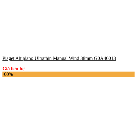
Piaget Altiplano Ultrathin Manual Wind 38mm G0A40013
Giá liên hệ
-60%