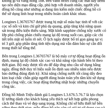
không gỉ và vàng hồng 18K trên vành bezel cùng các mắt dây demi
tạo nên diện mạo đẳng cấp, phù hợp với doanh nhân, người yêu
đồng hồ cũng như những ai đang tìm kiếm một chiếc đồng hồ có
thể sử dụng linh hoạt trong nhiều hoàn cảnh khác nhau.
Longines L36765767 được trang bị mặt số màu bạc tinh tế với các
cọc số nổi và kim chỉ giờ phủ dạ quang, giúp tăng khả năng quan
sát trong điều kiện thiếu sáng. Mặt kính sapphire chống trầy xước có
lớp phủ chống phản chiếu mang lại độ trong suốt cao, giúp các chi
tiết trên mặt số luôn rõ nét. Ô lịch ngày được bố trí gọn gàng tại vị
trí 3 giờ, góp phần tăng tính tiện dụng mà vẫn đảm bảo sự cân đối
trong thiết kế tổng thể.
Bên trong Longines L36765767 là bộ máy cơ tự động hoạt động ổn
định, mang lại độ chính xác cao và khả năng vận hành bền bỉ theo
thời gian. Bộ máy được tối ưu để đáp ứng nhu cầu sử dụng hằng
ngày, đồng thời duy trì hiệu suất ổn định sau nhiều năm nếu được
bảo dưỡng đúng định kỳ. Khả năng chống nước tốt cùng dây đeo
kim loại chắc chắn giúp người dùng hoàn toàn yên tâm khi sử dụng
trong công việc, các hoạt động thường nhật hoặc những chuyến
công tác.
Đồng hồ Minh Triệu đánh giá Longines L3.676.5.76.7 là lựa chọn
lý tưởng dành cho khách hàng yêu thích sự kết hợp giữa phong
cách thể thao và vẻ đẹp sang trọng. Không chỉ sở hữu thiết kế bền
vững theo thời gian, mẫu đồng hồ này còn có giá trị sử dụng cao và