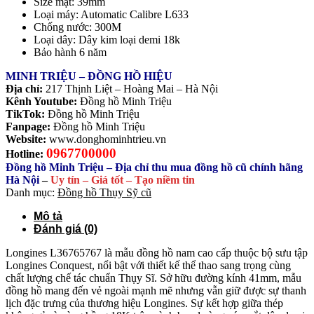
Size mặt: 39mm
Loại máy: Automatic Calibre L633
Chống nước: 300M
Loại dây: Dây kim loại demi 18k
Bảo hành 6 năm
MINH TRIỆU – ĐỒNG HỒ HIỆU
Địa chỉ:
217 Thịnh Liệt – Hoàng Mai – Hà Nội
Kênh Youtube:
Đồng hồ Minh Triệu
TikTok:
Đồng hồ Minh Triệu
Fanpage:
Đồng hồ Minh Triệu
Website:
www.donghominhtrieu.vn
0967700000
Hotline:
Đồng hồ Minh Triệu – Địa chỉ thu mua đồng hồ cũ chính hãng
Hà Nội
–
Uy tín – Giá tốt – Tạo niềm tin
Danh mục:
Đồng hồ Thụy Sỹ cũ
Mô tả
Đánh giá (0)
Longines L36765767 là mẫu đồng hồ nam cao cấp thuộc bộ sưu tập
Longines Conquest, nổi bật với thiết kế thể thao sang trọng cùng
chất lượng chế tác chuẩn Thụy Sĩ. Sở hữu đường kính 41mm, mẫu
đồng hồ mang đến vẻ ngoài mạnh mẽ nhưng vẫn giữ được sự thanh
lịch đặc trưng của thương hiệu Longines. Sự kết hợp giữa thép