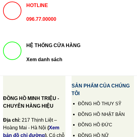
HOTLINE
096.77.00000
HỆ THỐNG CỬA HÀNG
Xem danh sách
SẢN PHẨM CỦA CHÚNG
TÔI
ĐỒNG HỒ MINH TRIỆU -
ĐỒNG HỒ THỤY SỸ
CHUYÊN HÀNG HIỆU
ĐỒNG HỒ NHẬT BẢN
Địa chỉ:
217 Thịnh Liệt –
ĐỒNG HỒ ĐỨC
Hoàng Mai - Hà Nội
(
Xem
ĐỒNG HỒ NỮ
bản đồ chỉ đường
)
. Có chỗ