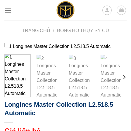
Skip
to
content
TRANG CHỦ
/
ĐỒNG HỒ THỤY SỸ CŨ
Longines Master Collection L2.518.5
Automatic
Giá liên hệ