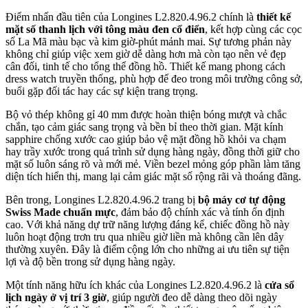
Điểm nhấn đầu tiên của Longines L2.820.4.96.2 chính là
thiết kế
mặt số thanh lịch với tông màu đen cổ điển
, kết hợp cùng các cọc
số La Mã màu bạc và kim giờ-phút mảnh mai. Sự tương phản này
không chỉ giúp việc xem giờ dễ dàng hơn mà còn tạo nên vẻ đẹp
cân đối, tinh tế cho tổng thể đồng hồ. Thiết kế mang phong cách
dress watch truyền thống, phù hợp để đeo trong môi trường công sở,
buổi gặp đối tác hay các sự kiện trang trọng.
Bộ vỏ thép không gỉ 40 mm được hoàn thiện bóng mượt và chắc
chắn, tạo cảm giác sang trọng và bền bỉ theo thời gian. Mặt kính
sapphire chống xước cao giúp bảo vệ mặt đồng hồ khỏi va chạm
hay trầy xước trong quá trình sử dụng hàng ngày, đồng thời giữ cho
mặt số luôn sáng rõ và mới mẻ. Viền bezel mỏng góp phần làm tăng
diện tích hiển thị, mang lại cảm giác mặt số rộng rãi và thoáng đãng.
Bên trong, Longines L2.820.4.96.2 trang bị
bộ máy cơ tự động
Swiss Made chuẩn mực
, đảm bảo độ chính xác và tính ổn định
cao. Với khả năng dự trữ năng lượng đáng kể, chiếc đồng hồ này
luôn hoạt động trơn tru qua nhiều giờ liền mà không cần lên dây
thường xuyên. Đây là điểm cộng lớn cho những ai ưu tiên sự tiện
lợi và độ bền trong sử dụng hàng ngày.
Một tính năng hữu ích khác của Longines L2.820.4.96.2 là
cửa sổ
lịch ngày ở vị trí 3 giờ
, giúp người đeo dễ dàng theo dõi ngày