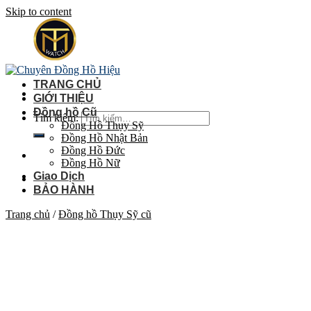
Skip to content
TRANG CHỦ
GIỚI THIỆU
Đồng hồ Cũ
Tìm kiếm:
Đồng Hồ Thụy Sỹ
Đồng Hồ Nhật Bản
Đồng Hồ Đức
Đồng Hồ Nữ
Giao Dịch
BẢO HÀNH
Trang chủ
/
Đồng hồ Thụy Sỹ cũ