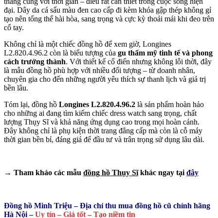
tháng cùng với thời gian – điều rất cần thiết trong cuộc sống hiện
đại. Dây da cá sấu màu đen cao cấp đi kèm khóa gập thép không gỉ
tạo nên tổng thể hài hòa, sang trọng và cực kỳ thoải mái khi đeo trên
cổ tay.
Không chỉ là một chiếc đồng hồ để xem giờ, Longines
L2.820.4.96.2 còn là biểu tượng của
gu thẩm mỹ tinh tế và phong
cách trưởng thành
. Với thiết kế cổ điển nhưng không lỗi thời, đây
là mẫu đồng hồ phù hợp với nhiều đối tượng – từ doanh nhân,
chuyên gia cho đến những người yêu thích sự thanh lịch và giá trị
bền lâu.
Tóm lại, đồng hồ
Longines L2.820.4.96.2
là sản phẩm hoàn hảo
cho những ai đang tìm kiếm chiếc dress watch sang trọng, chất
lượng Thụy Sĩ và khả năng ứng dụng cao trong mọi hoàn cảnh.
Đây không chỉ là phụ kiện thời trang đẳng cấp mà còn là cỗ máy
thời gian bền bỉ, đáng giá để đầu tư và trân trọng sử dụng lâu dài.
→ Tham khảo các mẫu
đồng hồ Thụy Sĩ
khác ngay tại
đây
Đồng hồ Minh Triệu – Địa chỉ thu mua đồng hồ cũ chính hãng
Hà Nội
–
Uy tín – Giá tốt – Tạo niềm tin