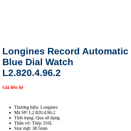
Longines Record Automatic
Blue Dial Watch
L2.820.4.96.2
Giá liên hệ
Thương hiệu: Longines
Mã SP: L2.820.4.96.2
Tình trạng: Qua sử dụng
Thân vỏ: Thép 316L
Size mặt: 38.5mm