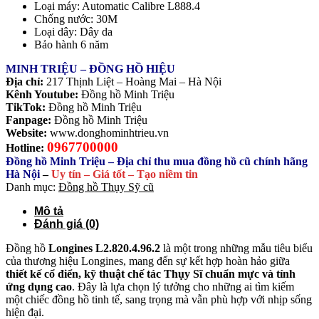
Loại máy: Automatic Calibre L888.4
Chống nước: 30M
Loại dây: Dây da
Bảo hành 6 năm
MINH TRIỆU – ĐỒNG HỒ HIỆU
Địa chỉ:
217 Thịnh Liệt – Hoàng Mai – Hà Nội
Kênh Youtube:
Đồng hồ Minh Triệu
TikTok:
Đồng hồ Minh Triệu
Fanpage:
Đồng hồ Minh Triệu
Website:
www.donghominhtrieu.vn
0967700000
Hotline:
Đồng hồ Minh Triệu – Địa chỉ thu mua đồng hồ cũ chính hãng
Hà Nội
–
Uy tín – Giá tốt – Tạo niềm tin
Danh mục:
Đồng hồ Thụy Sỹ cũ
Mô tả
Đánh giá (0)
Đồng hồ
Longines L2.820.4.96.2
là một trong những mẫu tiêu biểu
của thương hiệu
Longines
, mang đến sự kết hợp hoàn hảo giữa
thiết kế cổ điển, kỹ thuật chế tác Thụy Sĩ chuẩn mực và tính
ứng dụng cao
. Đây là lựa chọn lý tưởng cho những ai tìm kiếm
một chiếc đồng hồ tinh tế, sang trọng mà vẫn phù hợp với nhịp sống
hiện đại.