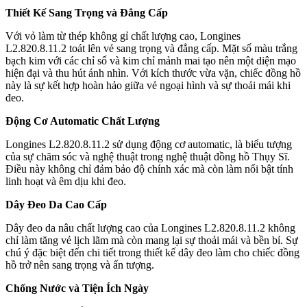
Thiết Kế Sang Trọng và Đẳng Cấp
Với vỏ làm từ thép không gỉ chất lượng cao, Longines
L2.820.8.11.2 toát lên vẻ sang trọng và đẳng cấp. Mặt số màu trắng
bạch kim với các chỉ số và kim chỉ mảnh mai tạo nên một diện mạo
hiện đại và thu hút ánh nhìn. Với kích thước vừa vặn, chiếc đồng hồ
này là sự kết hợp hoàn hảo giữa vẻ ngoại hình và sự thoải mái khi
đeo.
Động Cơ Automatic Chất Lượng
Longines L2.820.8.11.2 sử dụng động cơ automatic, là biểu tượng
của sự chăm sóc và nghệ thuật trong nghệ thuật đồng hồ Thụy Sĩ.
Điều này không chỉ đảm bảo độ chính xác mà còn làm nổi bật tính
linh hoạt và êm dịu khi đeo.
Dây Đeo Da Cao Cấp
Dây đeo da nâu chất lượng cao của Longines L2.820.8.11.2 không
chỉ làm tăng vẻ lịch lãm mà còn mang lại sự thoải mái và bền bỉ. Sự
chú ý đặc biệt đến chi tiết trong thiết kế dây đeo làm cho chiếc đồng
hồ trở nên sang trọng và ấn tượng.
Chống Nước và Tiện Ích Ngày