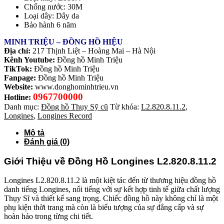
Chống nước: 30M
Loại dây: Dây da
Bảo hành 6 năm
MINH TRIỆU – ĐỒNG HỒ HIỆU
Địa chỉ:
217 Thịnh Liệt – Hoàng Mai – Hà Nội
Kênh Youtube:
Đồng hồ Minh Triệu
TikTok:
Đồng hồ Minh Triệu
Fanpage:
Đồng hồ Minh Triệu
Website:
www.donghominhtrieu.vn
0967700000
Hotline:
Danh mục:
Đồng hồ Thụy Sỹ cũ
Từ khóa:
L2.820.8.11.2
,
Longines
,
Longines Record
Mô tả
Đánh giá (0)
Giới Thiệu về Đồng Hồ Longines L2.820.8.11.2
Longines L2.820.8.11.2 là một kiệt tác đến từ thương hiệu đồng hồ
danh tiếng Longines, nổi tiếng với sự kết hợp tinh tế giữa chất lượng
Thụy Sĩ và thiết kế sang trọng. Chiếc đồng hồ này không chỉ là một
phụ kiện thời trang mà còn là biểu tượng của sự đẳng cấp và sự
hoàn hảo trong từng chi tiết.