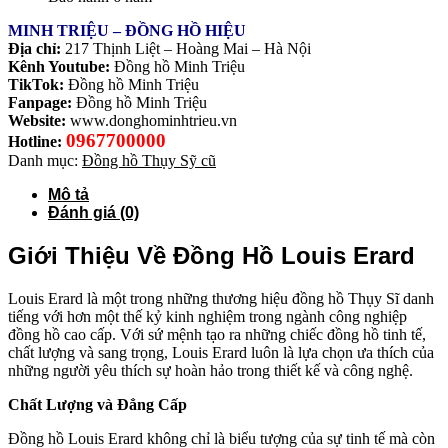
MINH TRIỆU – ĐỒNG HỒ HIỆU
Địa chỉ:
217 Thịnh Liệt – Hoàng Mai – Hà Nội
Kênh Youtube:
Đồng hồ Minh Triệu
TikTok:
Đồng hồ Minh Triệu
Fanpage:
Đồng hồ Minh Triệu
Website:
www.donghominhtrieu.vn
0967700000
Hotline:
Danh mục:
Đồng hồ Thụy Sỹ cũ
Mô tả
Đánh giá (0)
Giới Thiệu Về Đồng Hồ Louis Erard
Louis Erard là một trong những thương hiệu đồng hồ Thụy Sĩ danh
tiếng với hơn một thế kỷ kinh nghiệm trong ngành công nghiệp
đồng hồ cao cấp. Với sứ mệnh tạo ra những chiếc đồng hồ tinh tế,
chất lượng và sang trọng, Louis Erard luôn là lựa chọn ưa thích của
những người yêu thích sự hoàn hảo trong thiết kế và công nghệ.
Chất Lượng và Đẳng Cấp
Đồng hồ Louis Erard không chỉ là biểu tượng của sự tinh tế mà còn