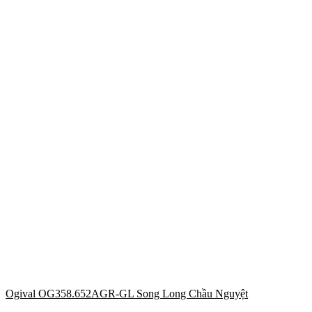
Ogival OG358.652AGR-GL Song Long Chầu Nguyệt