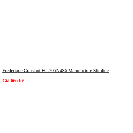
Frederique Constant FC-705N4S6 Manufacture Slimline
Giá liên hệ