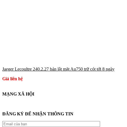
Jaeger Lecoultre 240.2.27 bản lật mặt Au750 trữ cót tới 8 ngày
Giá liên hệ
MẠNG XÃ HỘI
ĐĂNG KÝ ĐỂ NHẬN THÔNG TIN