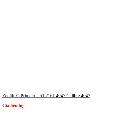
Zenith El Primero – 51.2161.4047 Calibre 4047
Giá liên hệ