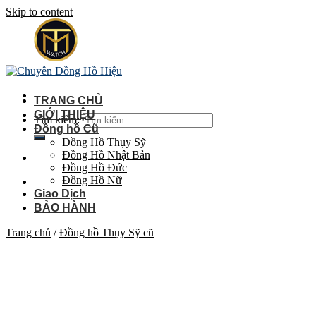
Skip to content
TRANG CHỦ
GIỚI THIỆU
Tìm kiếm:
Đồng hồ Cũ
Đồng Hồ Thụy Sỹ
Đồng Hồ Nhật Bản
Đồng Hồ Đức
Đồng Hồ Nữ
Giao Dịch
BẢO HÀNH
Trang chủ
/
Đồng hồ Thụy Sỹ cũ