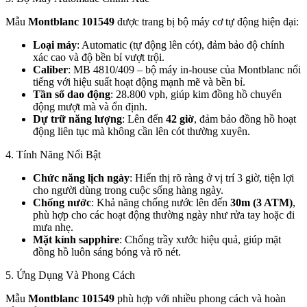
Mẫu
Montblanc 101549
được trang bị bộ máy cơ tự động hiện đại:
Loại máy
: Automatic (tự động lên cót), đảm bảo độ chính
xác cao và độ bền bỉ vượt trội.
Caliber
: MB 4810/409 – bộ máy in-house của Montblanc nổi
tiếng với hiệu suất hoạt động mạnh mẽ và bền bỉ.
Tần số dao động
: 28.800 vph, giúp kim đồng hồ chuyển
động mượt mà và ổn định.
Dự trữ năng lượng
: Lên đến
42 giờ
, đảm bảo đồng hồ hoạt
động liên tục mà không cần lên cót thường xuyên.
4. Tính Năng Nổi Bật
Chức năng lịch ngày
: Hiển thị rõ ràng ở vị trí 3 giờ, tiện lợi
cho người dùng trong cuộc sống hàng ngày.
Chống nước
: Khả năng chống nước lên đến
30m (3 ATM)
,
phù hợp cho các hoạt động thường ngày như rửa tay hoặc đi
mưa nhẹ.
Mặt kính sapphire
: Chống trầy xước hiệu quả, giúp mặt
đồng hồ luôn sáng bóng và rõ nét.
5. Ứng Dụng Và Phong Cách
Mẫu
Montblanc 101549
phù hợp với nhiều phong cách và hoàn