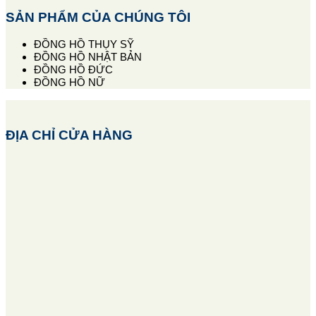
SẢN PHẨM CỦA CHÚNG TÔI
ĐỒNG HỒ THỤY SỸ
ĐỒNG HỒ NHẬT BẢN
ĐỒNG HỒ ĐỨC
ĐỒNG HỒ NỮ
ĐỊA CHỈ CỬA HÀNG