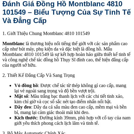
Đánh Giá Đồng Hồ Montblanc 4810
101549 – Biểu Tượng Của Sự Tinh Tế
Và Đẳng Cấp
1. Giới Thiệu Chung Montblanc 4810 101549
Montblanc
là thương hiệu nổi tiếng thế giới với các sản phẩm cao
cấp như bút máy, phụ kiện da và đặc biệt là đồng hồ. Mẫu
Montblanc 4810 101549 là sự kết hợp hoàn hảo giữa thiết kế tinh tế
và công nghệ chế tác đồng hồ Thụy Sĩ đỉnh cao, thể hiện đẳng cấp
của người sở hữu.
2. Thiết Kế Đẳng Cấp Và Sang Trọng
Vỏ đồng hồ
: Được chế tác từ thép không gỉ cao cấp, mang
lại vẻ ngoài sang trọng và độ bền vượt trội.
Mặt số
: Màu trắng bạc thanh lịch với các chi tiết tinh xảo,
kim chỉ giờ và cọc số sắc nét tạo điểm nhấn nổi bật.
Dây đeo
: Dây da cá sấu màu đen cao cấp, mềm mại và bền
bỉ, mang lại cảm giác thoải mái khi đeo.
Kích thước
: Đường kính 39mm, phù hợp với cổ tay của nam
giới yêu thích phong cách lịch lãm và tinh tế.
3. Bộ Máy Automatic Chính Xác