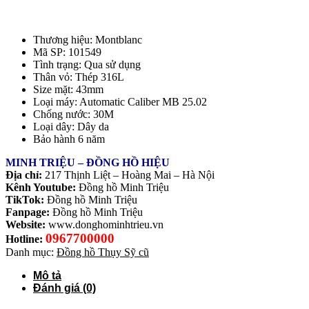
Thương hiệu: Montblanc
Mã SP: 101549
Tình trạng: Qua sử dụng
Thân vỏ: Thép 316L
Size mặt: 43mm
Loại máy: Automatic Caliber MB 25.02
Chống nước: 30M
Loại dây: Dây da
Bảo hành 6 năm
MINH TRIỆU – ĐỒNG HỒ HIỆU
Địa chỉ:
217 Thịnh Liệt – Hoàng Mai – Hà Nội
Kênh Youtube:
Đồng hồ Minh Triệu
TikTok:
Đồng hồ Minh Triệu
Fanpage:
Đồng hồ Minh Triệu
Website:
www.donghominhtrieu.vn
0967700000
Hotline:
Danh mục:
Đồng hồ Thụy Sỹ cũ
Mô tả
Đánh giá (0)