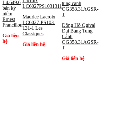
L4.649.6
bản kỷ
niệm
Maurice Lacroix
Ernest
LC6027-PS103-
Francillon
Đồng Hồ Ogival
131-1 Les
Đại Bàng Tung
Classiques
Giá liên
Cánh
hệ
OG358.31AGSR-
Giá liên hệ
T
Giá liên hệ