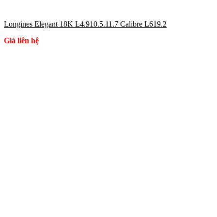
Longines Elegant 18K L4.910.5.11.7 Calibre L619.2
Giá liên hệ