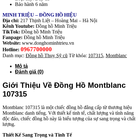
Bảo hành 6 năm
MINH TRIỆU – ĐỒNG HỒ HIỆU
Địa chỉ:
217 Thịnh Liệt – Hoàng Mai – Hà Nội
Kênh Youtube:
Đồng hồ Minh Triệu
TikTok:
Đồng hồ Minh Triệu
Fanpage:
Đồng hồ Minh Triệu
Website:
www.donghominhtrieu.vn
0967700000
Hotline:
Danh mục:
Đồng hồ Thụy Sỹ cũ
Từ khóa:
107315
,
Montblanc
Mô tả
Đánh giá (0)
Giới Thiệu Về Đồng Hồ Montblanc
107315
Montblanc 107315 là một chiếc đồng hồ đẳng cấp từ thương hiệu
Montblanc danh tiếng. Với thiết kế tinh tế, chất lượng và tính năng
độc đáo, chiếc đồng hồ này là biểu tượng của sự sang trọng và chất
lượng.
Thiết Kế Sang Trọng và Tinh Tế