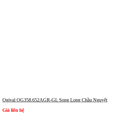
Ogival OG358.652AGR-GL Song Long Chầu Nguyệt
Giá liên hệ