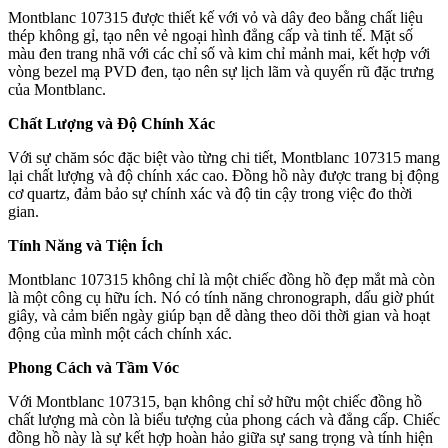
Montblanc 107315 được thiết kế với vỏ và dây đeo bằng chất liệu
thép không gỉ, tạo nên vẻ ngoại hình đẳng cấp và tinh tế. Mặt số
màu đen trang nhã với các chỉ số và kim chỉ mảnh mai, kết hợp với
vòng bezel mạ PVD đen, tạo nên sự lịch lãm và quyến rũ đặc trưng
của Montblanc.
Chất Lượng và Độ Chính Xác
Với sự chăm sóc đặc biệt vào từng chi tiết, Montblanc 107315 mang
lại chất lượng và độ chính xác cao. Đồng hồ này được trang bị động
cơ quartz, đảm bảo sự chính xác và độ tin cậy trong việc đo thời
gian.
Tính Năng và Tiện Ích
Montblanc 107315 không chỉ là một chiếc đồng hồ đẹp mắt mà còn
là một công cụ hữu ích. Nó có tính năng chronograph, dấu giờ phút
giây, và cảm biến ngày giúp bạn dễ dàng theo dõi thời gian và hoạt
động của mình một cách chính xác.
Phong Cách và Tầm Vóc
Với Montblanc 107315, bạn không chỉ sở hữu một chiếc đồng hồ
chất lượng mà còn là biểu tượng của phong cách và đẳng cấp. Chiếc
đồng hồ này là sự kết hợp hoàn hảo giữa sự sang trọng và tính hiện