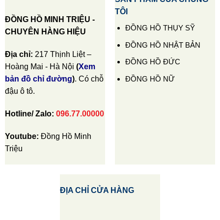
TÔI
ĐỒNG HỒ MINH TRIỆU -
ĐỒNG HỒ THỤY SỸ
CHUYÊN HÀNG HIỆU
ĐỒNG HỒ NHẬT BẢN
Địa chỉ:
217 Thịnh Liệt –
ĐỒNG HỒ ĐỨC
Hoàng Mai - Hà Nội
(
Xem
ĐỒNG HỒ NỮ
bản đồ chỉ đường
)
. Có chỗ
đậu ô tô.
Hotline/ Zalo:
096.77.00000
Youtube:
Đồng Hồ Minh
Triệu
ĐỊA CHỈ CỬA HÀNG