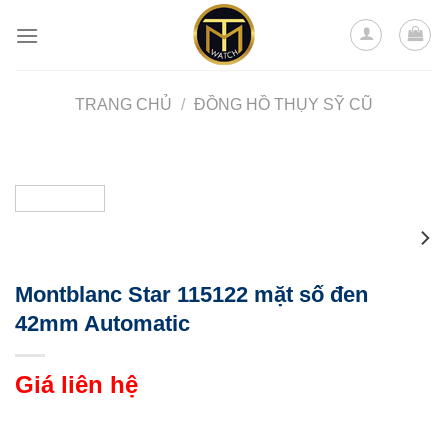
Skip
to
content
TRANG CHỦ
/
ĐỒNG HỒ THỤY SỸ CŨ
Montblanc Star 115122 mặt số đen
42mm Automatic
Giá liên hệ