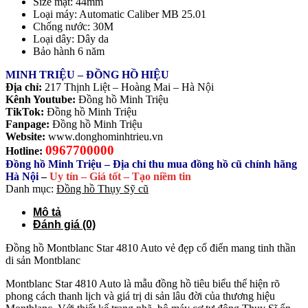
Size mặt: 44mm
Loại máy: Automatic Caliber MB 25.01
Chống nước: 30M
Loại dây: Dây da
Bảo hành 6 năm
MINH TRIỆU – ĐỒNG HỒ HIỆU
Địa chỉ:
217 Thịnh Liệt – Hoàng Mai – Hà Nội
Kênh Youtube:
Đồng hồ Minh Triệu
TikTok:
Đồng hồ Minh Triệu
Fanpage:
Đồng hồ Minh Triệu
Website:
www.donghominhtrieu.vn
0967700000
Hotline:
Đồng hồ Minh Triệu – Địa chỉ thu mua đồng hồ cũ chính hãng
Hà Nội
–
Uy tín – Giá tốt – Tạo niềm tin
Danh mục:
Đồng hồ Thụy Sỹ cũ
Mô tả
Đánh giá (0)
Đồng hồ Montblanc Star 4810 Auto vẻ đẹp cổ điển mang tinh thần
di sản Montblanc
Montblanc Star 4810 Auto là mẫu đồng hồ tiêu biểu thể hiện rõ
phong cách thanh lịch và giá trị di sản lâu đời của thương hiệu