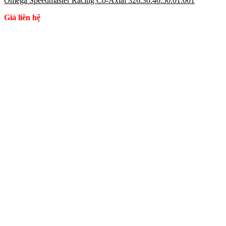
Omega Speedmaster Racing Co-Axial 326.30.40.50.01.001
Giá liên hệ