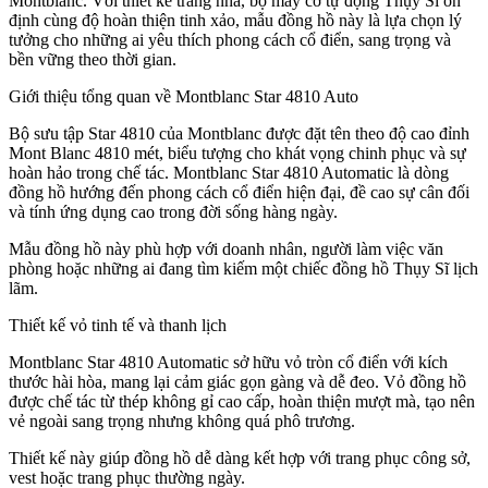
Montblanc. Với thiết kế trang nhã, bộ máy cơ tự động Thụy Sĩ ổn
định cùng độ hoàn thiện tinh xảo, mẫu đồng hồ này là lựa chọn lý
tưởng cho những ai yêu thích phong cách cổ điển, sang trọng và
bền vững theo thời gian.
Giới thiệu tổng quan về Montblanc Star 4810 Auto
Bộ sưu tập Star 4810 của Montblanc được đặt tên theo độ cao đỉnh
Mont Blanc 4810 mét, biểu tượng cho khát vọng chinh phục và sự
hoàn hảo trong chế tác. Montblanc Star 4810 Automatic là dòng
đồng hồ hướng đến phong cách cổ điển hiện đại, đề cao sự cân đối
và tính ứng dụng cao trong đời sống hàng ngày.
Mẫu đồng hồ này phù hợp với doanh nhân, người làm việc văn
phòng hoặc những ai đang tìm kiếm một chiếc đồng hồ Thụy Sĩ lịch
lãm.
Thiết kế vỏ tinh tế và thanh lịch
Montblanc Star 4810 Automatic sở hữu vỏ tròn cổ điển với kích
thước hài hòa, mang lại cảm giác gọn gàng và dễ đeo. Vỏ đồng hồ
được chế tác từ thép không gỉ cao cấp, hoàn thiện mượt mà, tạo nên
vẻ ngoài sang trọng nhưng không quá phô trương.
Thiết kế này giúp đồng hồ dễ dàng kết hợp với trang phục công sở,
vest hoặc trang phục thường ngày.