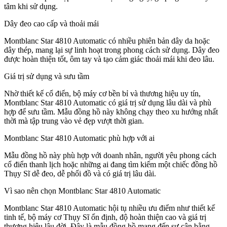
tâm khi sử dụng.
Dây đeo cao cấp và thoải mái
Montblanc Star 4810 Automatic có nhiều phiên bản dây da hoặc
dây thép, mang lại sự linh hoạt trong phong cách sử dụng. Dây đeo
được hoàn thiện tốt, ôm tay và tạo cảm giác thoải mái khi đeo lâu.
Giá trị sử dụng và sưu tầm
Nhờ thiết kế cổ điển, bộ máy cơ bền bỉ và thương hiệu uy tín,
Montblanc Star 4810 Automatic có giá trị sử dụng lâu dài và phù
hợp để sưu tầm. Mẫu đồng hồ này không chạy theo xu hướng nhất
thời mà tập trung vào vẻ đẹp vượt thời gian.
Montblanc Star 4810 Automatic phù hợp với ai
Mẫu đồng hồ này phù hợp với doanh nhân, người yêu phong cách
cổ điển thanh lịch hoặc những ai đang tìm kiếm một chiếc đồng hồ
Thụy Sĩ dễ đeo, dễ phối đồ và có giá trị lâu dài.
Vì sao nên chọn Montblanc Star 4810 Automatic
Montblanc Star 4810 Automatic hội tụ nhiều ưu điểm như thiết kế
tinh tế, bộ máy cơ Thụy Sĩ ổn định, độ hoàn thiện cao và giá trị
thương hiệu lâu đời. Đây là mẫu đồng hồ mang đến sự cân bằng