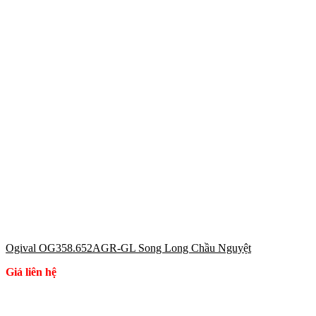
Ogival OG358.652AGR-GL Song Long Chầu Nguyệt
Giá liên hệ