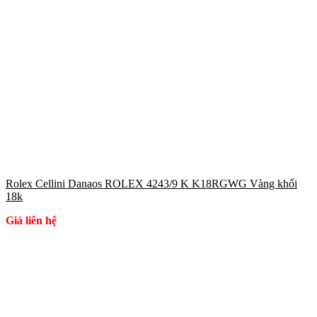
Rolex Cellini Danaos ROLEX 4243/9 K K18RGWG Vàng khối
18k
Giá liên hệ