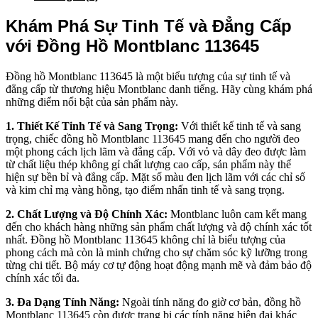
Khám Phá Sự Tinh Tế và Đẳng Cấp
với Đồng Hồ Montblanc 113645
Đồng hồ Montblanc 113645 là một biểu tượng của sự tinh tế và
đẳng cấp từ thương hiệu Montblanc danh tiếng. Hãy cùng khám phá
những điểm nổi bật của sản phẩm này.
1. Thiết Kế Tinh Tế và Sang Trọng:
Với thiết kế tinh tế và sang
trọng, chiếc đồng hồ Montblanc 113645 mang đến cho người đeo
một phong cách lịch lãm và đẳng cấp. Với vỏ và dây đeo được làm
từ chất liệu thép không gỉ chất lượng cao cấp, sản phẩm này thể
hiện sự bền bỉ và đẳng cấp. Mặt số màu đen lịch lãm với các chỉ số
và kim chỉ mạ vàng hồng, tạo điểm nhấn tinh tế và sang trọng.
2. Chất Lượng và Độ Chính Xác:
Montblanc luôn cam kết mang
đến cho khách hàng những sản phẩm chất lượng và độ chính xác tốt
nhất. Đồng hồ Montblanc 113645 không chỉ là biểu tượng của
phong cách mà còn là minh chứng cho sự chăm sóc kỹ lưỡng trong
từng chi tiết. Bộ máy cơ tự động hoạt động mạnh mẽ và đảm bảo độ
chính xác tối đa.
3. Đa Dạng Tính Năng:
Ngoài tính năng đo giờ cơ bản, đồng hồ
Montblanc 113645 còn được trang bị các tính năng hiện đại khác