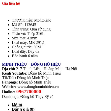
Giá liên hệ
Thương hiệu: Montblanc
Mã SP: 113645
Tình trạng: Qua sử dụng
Thân vỏ: Thép 316L
Size mặt: 42mm
Loại máy: MB 2912
Chống nước: 30M
Loại dây: Dây da
Bảo hành 6 năm
MINH TRIỆU – ĐỒNG HỒ HIỆU
Địa chỉ:
217 Thịnh Liệt – Hoàng Mai – Hà Nội
Kênh Youtube:
Đồng hồ Minh Triệu
TikTok:
Đồng hồ Minh Triệu
Fanpage:
Đồng hồ Minh Triệu
Website:
www.donghominhtrieu.vn
0967700000
Hotline:
Danh mục:
Đồng hồ Thụy Sỹ cũ
Mô tả
Đánh giá (0)