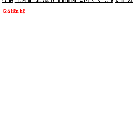
Omega Deville Co-Axial Chronometer 4631.31.31 Vàng khối 18k
Giá liên hệ