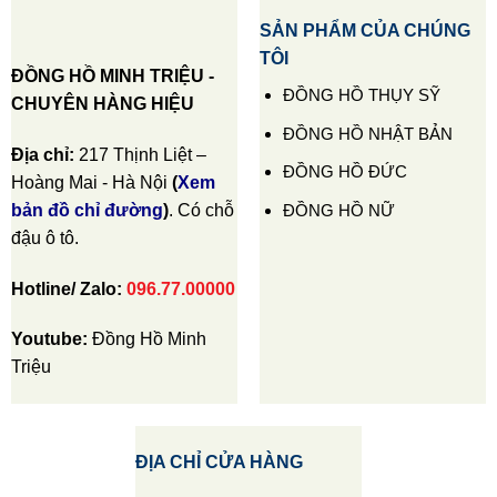
SẢN PHẨM CỦA CHÚNG
TÔI
ĐỒNG HỒ MINH TRIỆU -
ĐỒNG HỒ THỤY SỸ
CHUYÊN HÀNG HIỆU
ĐỒNG HỒ NHẬT BẢN
Địa chỉ:
217 Thịnh Liệt –
ĐỒNG HỒ ĐỨC
Hoàng Mai - Hà Nội
(
Xem
ĐỒNG HỒ NỮ
bản đồ chỉ đường
)
. Có chỗ
đậu ô tô.
Hotline/ Zalo:
096.77.00000
Youtube:
Đồng Hồ Minh
Triệu
ĐỊA CHỈ CỬA HÀNG