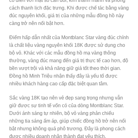
cổ điển với mặt số cân đối, kim thanh mảnh và phong
cách thanh lịch đặc trưng. Khi được chế tác bằng vàng
đúc nguyên khối, giá trị của những mẫu đồng hồ này
càng trở nên nổi bật hơn.
Điểm hấp dẫn nhất của Montblanc Star vàng đúc chính
là chất liệu vàng nguyên khối 18K được sử dụng cho
bộ vỏ. Khác với các mẫu đồng hồ mạ vàng thông
thường, vàng đúc mang đến giá trị thực tế cao hơn, độ
bền vượt trội và khả năng giữ giá tốt theo thời gian.
Đồng hồ Minh Triệu nhận thấy đây là yếu tố được
nhiều khách hàng cao cấp đặc biệt quan tâm.
Sắc vàng 18K tạo nên vẻ đẹp sang trọng nhưng vẫn
giữ được sự tinh tế vốn có của dòng Montblanc Star.
Dưới ánh sáng tự nhiên, bộ vỏ vàng phản chiếu
những tia sáng ấm áp, giúp chiếc đồng hồ trở nên nổi
bật nhưng không quá phô trương. Đây là phong cách
được nhiều doanh nhân thành đạt yêu thích.