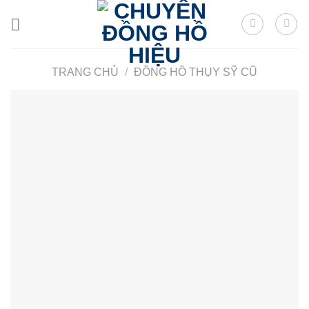
Skip
to
content
TRANG CHỦ
/
ĐỒNG HỒ THỤY SỸ CŨ