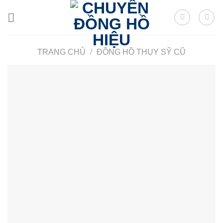
Skip
to
content
TRANG CHỦ
/
ĐỒNG HỒ THỤY SỸ CŨ