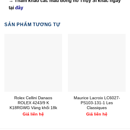
→ Tham khảo các mẫu
đồng hồ Thụy Sĩ
khác ngay
tại
đây
SẢN PHẨM TƯƠNG TỰ
Rolex Cellini Danaos
Maurice Lacroix LC6027-
ROLEX 4243/9 K
PS103-131-1 Les
K18RGWG Vàng khối 18k
Classiques
Giá liên hệ
Giá liên hệ