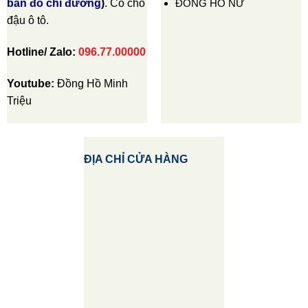
ĐỒNG HỒ NỮ
bản đồ chỉ đường
)
. Có chỗ
đậu ô tô.
Hotline/ Zalo:
096.77.00000
Youtube:
Đồng Hồ Minh
Triệu
ĐỊA CHỈ CỬA HÀNG