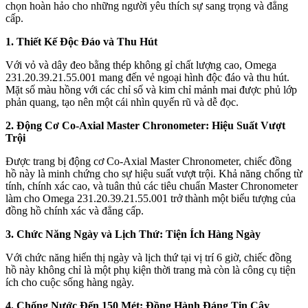
chọn hoàn hảo cho những người yêu thích sự sang trọng và đẳng
cấp.
1. Thiết Kế Độc Đáo và Thu Hút
Với vỏ và dây đeo bằng thép không gỉ chất lượng cao, Omega
231.20.39.21.55.001 mang đến vẻ ngoại hình độc đáo và thu hút.
Mặt số màu hồng với các chỉ số và kim chỉ mảnh mai được phủ lớp
phản quang, tạo nên một cái nhìn quyến rũ và dễ đọc.
2. Động Cơ Co-Axial Master Chronometer: Hiệu Suất Vượt
Trội
Được trang bị động cơ Co-Axial Master Chronometer, chiếc đồng
hồ này là minh chứng cho sự hiệu suất vượt trội. Khả năng chống từ
tính, chính xác cao, và tuân thủ các tiêu chuẩn Master Chronometer
làm cho Omega 231.20.39.21.55.001 trở thành một biểu tượng của
đồng hồ chính xác và đẳng cấp.
3. Chức Năng Ngày và Lịch Thứ: Tiện Ích Hàng Ngày
Với chức năng hiển thị ngày và lịch thứ tại vị trí 6 giờ, chiếc đồng
hồ này không chỉ là một phụ kiện thời trang mà còn là công cụ tiện
ích cho cuộc sống hàng ngày.
4. Chống Nước Đến 150 Mét: Đồng Hành Đáng Tin Cậy