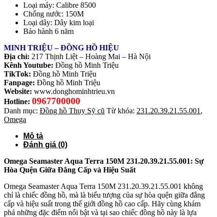
Loại máy: Calibre 8500
Chống nước: 150M
Loại dây: Dây kim loại
Bảo hành 6 năm
MINH TRIỆU – ĐỒNG HỒ HIỆU
Địa chỉ:
217 Thịnh Liệt – Hoàng Mai – Hà Nội
Kênh Youtube:
Đồng hồ Minh Triệu
TikTok:
Đồng hồ Minh Triệu
Fanpage:
Đồng hồ Minh Triệu
Website:
www.donghominhtrieu.vn
0967700000
Hotline:
Danh mục:
Đồng hồ Thụy Sỹ cũ
Từ khóa:
231.20.39.21.55.001
,
Omega
Mô tả
Đánh giá (0)
Omega Seamaster Aqua Terra 150M 231.20.39.21.55.001: Sự
Hòa Quện Giữa Đẳng Cấp và Hiệu Suất
Omega Seamaster Aqua Terra 150M 231.20.39.21.55.001 không
chỉ là chiếc đồng hồ, mà là biểu tượng của sự hòa quện giữa đẳng
cấp và hiệu suất trong thế giới đồng hồ cao cấp. Hãy cùng khám
phá những đặc điểm nổi bật và tại sao chiếc đồng hồ này là lựa