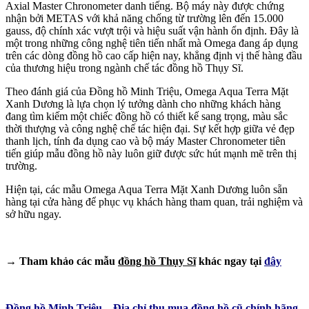
Axial Master Chronometer danh tiếng. Bộ máy này được chứng
nhận bởi METAS với khả năng chống từ trường lên đến 15.000
gauss, độ chính xác vượt trội và hiệu suất vận hành ổn định. Đây là
một trong những công nghệ tiên tiến nhất mà Omega đang áp dụng
trên các dòng đồng hồ cao cấp hiện nay, khẳng định vị thế hàng đầu
của thương hiệu trong ngành chế tác đồng hồ Thụy Sĩ.
Theo đánh giá của Đồng hồ Minh Triệu, Omega Aqua Terra Mặt
Xanh Dương là lựa chọn lý tưởng dành cho những khách hàng
đang tìm kiếm một chiếc đồng hồ có thiết kế sang trọng, màu sắc
thời thượng và công nghệ chế tác hiện đại. Sự kết hợp giữa vẻ đẹp
thanh lịch, tính đa dụng cao và bộ máy Master Chronometer tiên
tiến giúp mẫu đồng hồ này luôn giữ được sức hút mạnh mẽ trên thị
trường.
Hiện tại, các mẫu Omega Aqua Terra Mặt Xanh Dương luôn sẵn
hàng tại cửa hàng để phục vụ khách hàng tham quan, trải nghiệm và
sở hữu ngay.
→ Tham khảo các mẫu
đồng hồ Thụy Sĩ
khác ngay tại
đây
Đồng hồ Minh Triệu – Địa chỉ thu mua đồng hồ cũ chính hãng