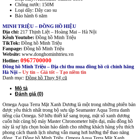
Chống nước: 150M
Loại dây: Dây cao su
Bảo hành 6 năm
MINH TRIỆU – ĐỒNG HỒ HIỆU
Địa chỉ:
217 Thịnh Liệt – Hoàng Mai – Hà Nội
Kênh Youtube:
Đồng hồ Minh Triệu
TikTok:
Đồng hồ Minh Triệu
Fanpage:
Đồng hồ Minh Triệu
Website:
www.donghominhtrieu.vn
0967700000
Hotline:
Đồng hồ Minh Triệu – Địa chỉ thu mua đồng hồ cũ chính hãng
Hà Nội
–
Uy tín – Giá tốt – Tạo niềm tin
Danh mục:
Đồng hồ Thụy Sỹ cũ
Mô tả
Đánh giá (0)
Omega Aqua Terra Mặt Xanh Dương là một trong những phiên bản
được yêu thích nhất trong bộ sưu tập Seamaster Aqua Terra danh
tiếng của Omega. Sở hữu thiết kế sang trọng, mặt số xanh dương
cuốn hút cùng bộ máy Master Chronometer hiện đại, mẫu đồng hồ
này là sự lựa chọn hoàn hảo dành cho những khách hàng yêu thích
phong cách thanh lịch nhưng vẫn mang hơi hướng thể thao năng
động. Tại Đồng hồ Minh Triệu, Omega Aqua Terra Mặt Xanh