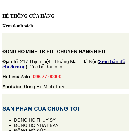
HỆ THỐNG CỬA HÀNG
Xem danh sách
ĐỒNG HỒ MINH TRIỆU - CHUYÊN HÀNG HIỆU
Địa chỉ:
217 Thịnh Liệt – Hoàng Mai - Hà Nội
(
Xem bản đồ
chỉ đường
)
. Có chỗ đậu ô tô.
Hotline/ Zalo:
096.77.00000
Youtube:
Đồng Hồ Minh Triệu
SẢN PHẨM CỦA CHÚNG TÔI
ĐỒNG HỒ THỤY SỸ
ĐỒNG HỒ NHẬT BẢN
ĐỒNG HỒ ĐỨC