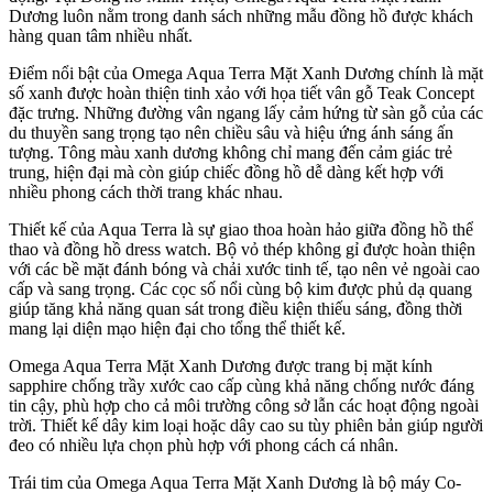
Dương luôn nằm trong danh sách những mẫu đồng hồ được khách
hàng quan tâm nhiều nhất.
Điểm nổi bật của Omega Aqua Terra Mặt Xanh Dương chính là mặt
số xanh được hoàn thiện tinh xảo với họa tiết vân gỗ Teak Concept
đặc trưng. Những đường vân ngang lấy cảm hứng từ sàn gỗ của các
du thuyền sang trọng tạo nên chiều sâu và hiệu ứng ánh sáng ấn
tượng. Tông màu xanh dương không chỉ mang đến cảm giác trẻ
trung, hiện đại mà còn giúp chiếc đồng hồ dễ dàng kết hợp với
nhiều phong cách thời trang khác nhau.
Thiết kế của Aqua Terra là sự giao thoa hoàn hảo giữa đồng hồ thể
thao và đồng hồ dress watch. Bộ vỏ thép không gỉ được hoàn thiện
với các bề mặt đánh bóng và chải xước tinh tế, tạo nên vẻ ngoài cao
cấp và sang trọng. Các cọc số nổi cùng bộ kim được phủ dạ quang
giúp tăng khả năng quan sát trong điều kiện thiếu sáng, đồng thời
mang lại diện mạo hiện đại cho tổng thể thiết kế.
Omega Aqua Terra Mặt Xanh Dương được trang bị mặt kính
sapphire chống trầy xước cao cấp cùng khả năng chống nước đáng
tin cậy, phù hợp cho cả môi trường công sở lẫn các hoạt động ngoài
trời. Thiết kế dây kim loại hoặc dây cao su tùy phiên bản giúp người
đeo có nhiều lựa chọn phù hợp với phong cách cá nhân.
Trái tim của Omega Aqua Terra Mặt Xanh Dương là bộ máy Co-