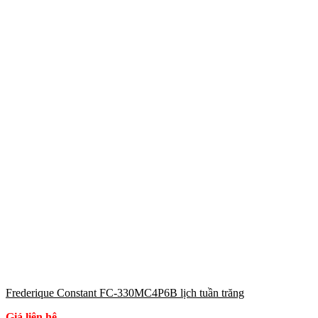
Frederique Constant FC-330MC4P6B lịch tuần trăng
Giá liên hệ