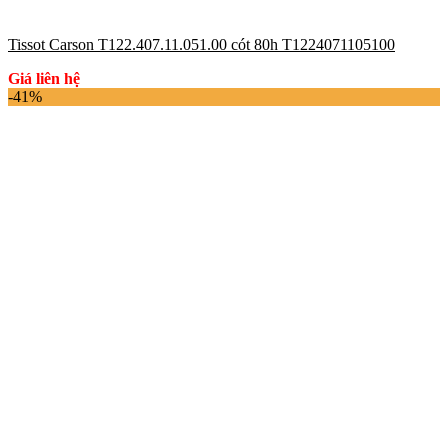
Tissot Carson T122.407.11.051.00 cót 80h T1224071105100
Giá liên hệ
-41%