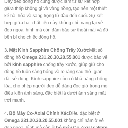
Dây đeo đồng hồ cũng được làm từ sự kết hợp
giữa thép không gỉ và vàng hồng, tạo nên một thiết
kế hài hòa và sang trọng từ đầu đến cuối. Sự kết
hợp giữa hai chất liệu này không chỉ mang lại vẻ
đẹp ngoại hình mà còn đảm bảo sự thoải mái và độ
bền bỉ cho chiếc đồng hồ.
3.
Mặt Kính Sapphire Chống Trầy Xước
Mặt số
đồng hồ
Omega 231.20.30.20.55.001
được bảo vệ
bởi
kính sapphire
chống trầy xước, giúp giữ cho
đồng hồ luôn sáng bóng và rõ ràng sau thời gian
dài sử dụng. Kính sapphire còn có khả năng chống
lóa, cho phép người đeo dễ dàng đọc giờ trong mọi
điều kiện ánh sáng, đặc biệt là dưới ánh sáng mặt
trời mạnh.
4.
Bộ Máy Co-Axial Chính Xác
Điều đặc biệt ở
Omega 231.20.30.20.55.001
không chỉ nằm ở vẻ
đẹp ngoại hình mà còn ở
bộ máy Co-Axial calibre