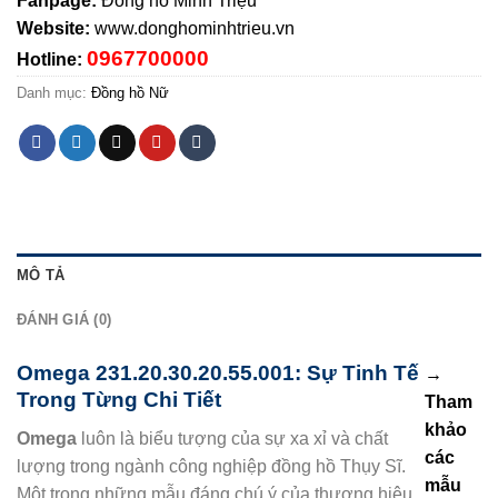
Fanpage:
Đồng hồ Minh Triệu
Website:
www.donghominhtrieu.vn
0967700000
Hotline:
Danh mục:
Đồng hồ Nữ
MÔ TẢ
ĐÁNH GIÁ (0)
Omega 231.20.30.20.55.001: Sự Tinh Tế
→
Trong Từng Chi Tiết
Tham
khảo
Omega
luôn là biểu tượng của sự xa xỉ và chất
các
lượng trong ngành công nghiệp đồng hồ Thụy Sĩ.
mẫu
Một trong những mẫu đáng chú ý của thương hiệu