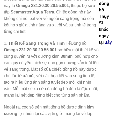
đồng
này là
Omega 231.20.30.20.55.001
, thuộc bộ sưu
hồ
tập
Seamaster Aqua Terra
. Chiếc đồng hồ này
Thụy
không chỉ nổi bật với vẻ ngoài sang trọng mà còn
Sĩ
kết hợp giữa tính năng vượt trội và sự tinh tế trong
khác
từng chi tiết.
ngay
tại
đây
1.
Thiết Kế Sang Trọng Và Tinh Tế
Đồng hồ
Omega 231.20.30.20.55.001
sở hữu một thiết kế vô
cùng quyến rũ với đường kính
30mm
, phù hợp cho
các quý cô yêu thích sự nhỏ gọn nhưng vẫn toát lên
vẻ sang trọng. Mặt số của chiếc đồng hồ này được
chế tác từ
xà cừ
, với các họa tiết vân sóng tinh tế,
tạo ra hiệu ứng ánh sáng tuyệt đẹp mỗi khi nhìn
vào. Mỗi mặt số xà cừ của đồng hồ đều là độc nhất,
mang lại nét đẹp riêng biệt cho từng sản phẩm.
Ngoài ra, cọc số trên mặt đồng hồ được đính
kim
cương
tự nhiên tại các vị trí giờ, mang lại vẻ lấp