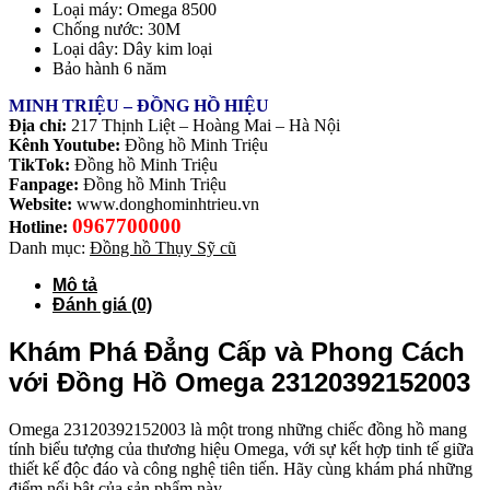
Loại máy: Omega 8500
Chống nước: 30M
Loại dây: Dây kim loại
Bảo hành 6 năm
MINH TRIỆU – ĐỒNG HỒ HIỆU
Địa chỉ:
217 Thịnh Liệt – Hoàng Mai – Hà Nội
Kênh Youtube:
Đồng hồ Minh Triệu
TikTok:
Đồng hồ Minh Triệu
Fanpage:
Đồng hồ Minh Triệu
Website:
www.donghominhtrieu.vn
0967700000
Hotline:
Danh mục:
Đồng hồ Thụy Sỹ cũ
Mô tả
Đánh giá (0)
Khám Phá Đẳng Cấp và Phong Cách
với Đồng Hồ Omega 23120392152003
Omega 23120392152003 là một trong những chiếc đồng hồ mang
tính biểu tượng của thương hiệu Omega, với sự kết hợp tinh tế giữa
thiết kế độc đáo và công nghệ tiên tiến. Hãy cùng khám phá những
điểm nổi bật của sản phẩm này.