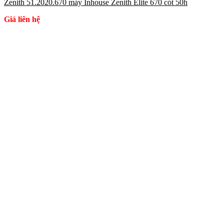
Zenith 51.2020.670 máy Inhouse Zenith Elite 670 cót 50h
Giá liên hệ