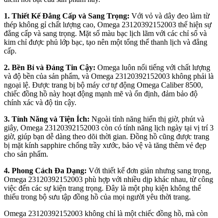
1. Thiết Kế Đẳng Cấp và Sang Trọng:
Với vỏ và dây đeo làm từ
thép không gỉ chất lượng cao, Omega 23120392152003 thể hiện sự
đẳng cấp và sang trọng. Mặt số màu bạc lịch lãm với các chỉ số và
kim chỉ được phủ lớp bạc, tạo nên một tổng thể thanh lịch và đẳng
cấp.
2. Bền Bỉ và Đáng Tin Cậy:
Omega luôn nổi tiếng với chất lượng
và độ bền của sản phẩm, và Omega 23120392152003 không phải là
ngoại lệ. Được trang bị bộ máy cơ tự động Omega Caliber 8500,
chiếc đồng hồ này hoạt động mạnh mẽ và ổn định, đảm bảo độ
chính xác và độ tin cậy.
3. Tính Năng và Tiện Ích:
Ngoài tính năng hiển thị giờ, phút và
giây, Omega 23120392152003 còn có tính năng lịch ngày tại vị trí 3
giờ, giúp bạn dễ dàng theo dõi thời gian. Đồng hồ cũng được trang
bị mặt kính sapphire chống trầy xước, bảo vệ và tăng thêm vẻ đẹp
cho sản phẩm.
4. Phong Cách Đa Dạng:
Với thiết kế đơn giản nhưng sang trọng,
Omega 23120392152003 phù hợp với nhiều dịp khác nhau, từ công
việc đến các sự kiện trang trọng. Đây là một phụ kiện không thể
thiếu trong bộ sưu tập đồng hồ của mọi người yêu thời trang.
Omega 23120392152003 không chỉ là một chiếc đồng hồ, mà còn