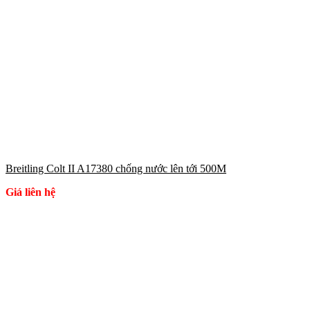
Breitling Colt II A17380 chống nước lên tới 500M
Giá liên hệ