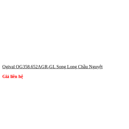
Ogival OG358.652AGR-GL Song Long Chầu Nguyệt
Giá liên hệ