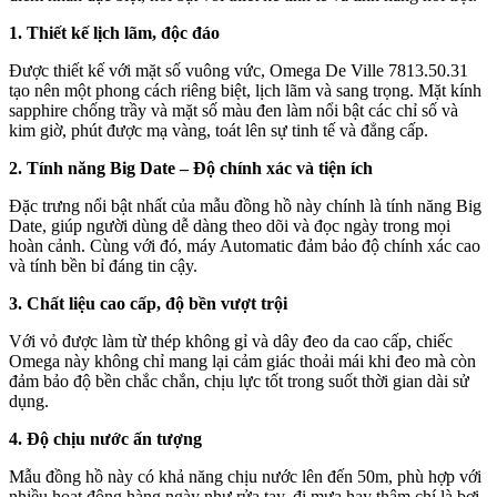
1. Thiết kế lịch lãm, độc đáo
Được thiết kế với mặt số vuông vức, Omega De Ville 7813.50.31
tạo nên một phong cách riêng biệt, lịch lãm và sang trọng. Mặt kính
sapphire chống trầy và mặt số màu đen làm nổi bật các chỉ số và
kim giờ, phút được mạ vàng, toát lên sự tinh tế và đẳng cấp.
2. Tính năng Big Date – Độ chính xác và tiện ích
Đặc trưng nổi bật nhất của mẫu đồng hồ này chính là tính năng Big
Date, giúp người dùng dễ dàng theo dõi và đọc ngày trong mọi
hoàn cảnh. Cùng với đó, máy Automatic đảm bảo độ chính xác cao
và tính bền bỉ đáng tin cậy.
3. Chất liệu cao cấp, độ bền vượt trội
Với vỏ được làm từ thép không gỉ và dây đeo da cao cấp, chiếc
Omega này không chỉ mang lại cảm giác thoải mái khi đeo mà còn
đảm bảo độ bền chắc chắn, chịu lực tốt trong suốt thời gian dài sử
dụng.
4. Độ chịu nước ấn tượng
Mẫu đồng hồ này có khả năng chịu nước lên đến 50m, phù hợp với
nhiều hoạt động hàng ngày như rửa tay, đi mưa hay thậm chí là bơi