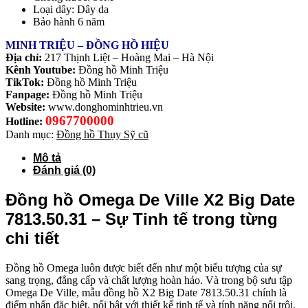
Loại dây: Dây da
Bảo hành 6 năm
MINH TRIỆU – ĐỒNG HỒ HIỆU
Địa chỉ:
217 Thịnh Liệt – Hoàng Mai – Hà Nội
Kênh Youtube:
Đồng hồ Minh Triệu
TikTok:
Đồng hồ Minh Triệu
Fanpage:
Đồng hồ Minh Triệu
Website:
www.donghominhtrieu.vn
0967700000
Hotline:
Danh mục:
Đồng hồ Thụy Sỹ cũ
Mô tả
Đánh giá (0)
Đồng hồ Omega De Ville X2 Big Date
7813.50.31 – Sự Tinh tế trong từng
chi tiết
Đồng hồ Omega luôn được biết đến như một biểu tượng của sự
sang trọng, đẳng cấp và chất lượng hoàn hảo. Và trong bộ sưu tập
Omega De Ville, mẫu đồng hồ X2 Big Date 7813.50.31 chính là
điểm nhấn đặc biệt, nổi bật với thiết kế tinh tế và tính năng nổi trội.